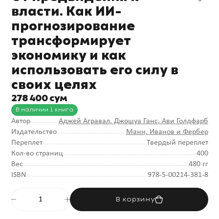
власти. Как ИИ-
прогнозирование
трансформирует
экономику и как
использовать его силу в
своих целях
278 400 сум
В наличии 1 книга
Автор
Аджей Агравал
, Джошуа Ганс
, Ави Голдфарб
Издательство
Манн, Иванов и Фербер
Переплет
Твердый переплет
Кол-во страниц
400
Вес
480 гг
ISBN
978-5-00214-381-8
В корзину