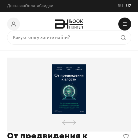
Доставка
Оплата
Скидки
RU
UZ
От предвидения к