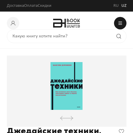
Доставка
Оплата
Скидки
RU
UZ
Джедайские техники.