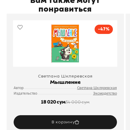
Вам также могут
понравиться
-47%
Светлана Шкляревская
Мышление
Автор
Светлана Шкляревская
Издательство
Эксмодетство
18 020 сум
34 000 сум
В корзину