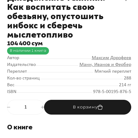
Как воспитать свою
обезьяну, опустошить
инбокс и сберечь
мыслетопливо
104 400 сум
В наличии 1 книга
Автор
Максим Дорофеев
Издательство
Манн, Иванов и Фербер
Переплет
Мягкий переплет
Кол-во страниц
288
Вес
214 гг
ISBN
978-5-00195-876-5
В корзину
О книге