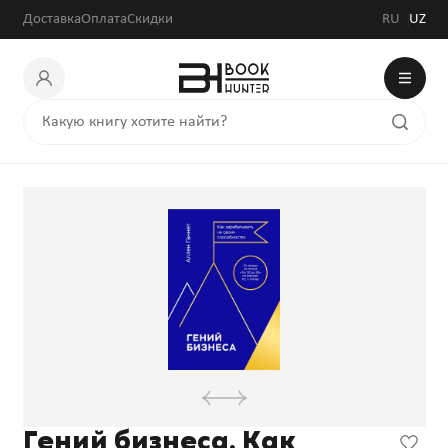
298 800 сум
Доставка
Оплата
Скидки
RU
UZ
Гений бизнеса. Как