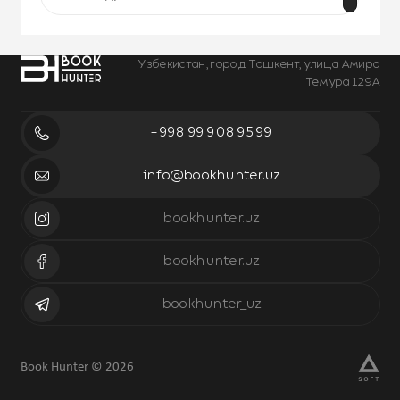
Узбекистан, город Ташкент, улица Амира
Темура 129А
+998 99 908 95 99
info@bookhunter.uz
bookhunter.uz
bookhunter.uz
bookhunter_uz
Book Hunter © 2026