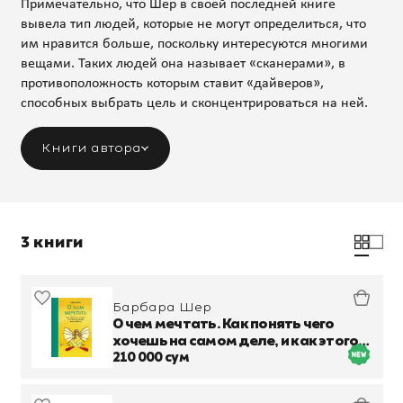
Примечательно, что Шер в своей последней книге
вывела тип людей, которые не могут определиться, что
им нравится больше, поскольку интересуются многими
вещами. Таких людей она называет «сканерами», в
противоположность которым ставит «дайверов»,
способных выбрать цель и сконцентрироваться на ней.
Книги автора
3 книги
Барбара Шер
О чем мечтать. Как понять чего
хочешь на самом деле, и как этого
добиться
210 000 сум