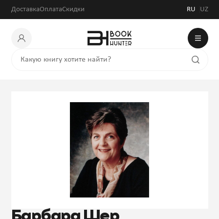
Доставка
Оплата
Скидки
RU
UZ
Барбара Шер