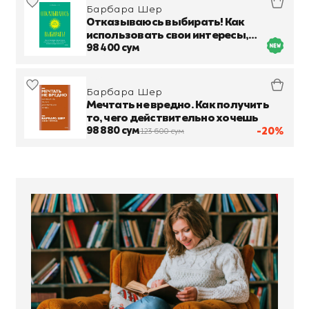
Барбара Шер
Отказываюсь выбирать! Как
использовать свои интересы,
увлечения и хобби, чтобы
98 400 сум
построить жизнь и карьеру своей
мечты
Барбара Шер
Мечтать не вредно. Как получить
то, чего действительно хочешь
98 880 сум
-20%
123 600 сум