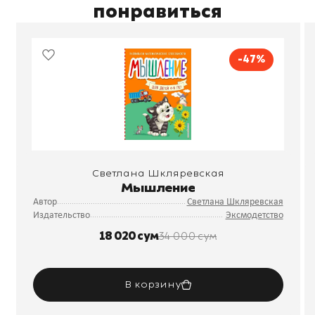
понравиться
-47%
Светлана Шкляревская
Мышление
Автор
Светлана Шкляревская
Издательство
Эксмодетство
18 020 сум
34 000 сум
В корзину