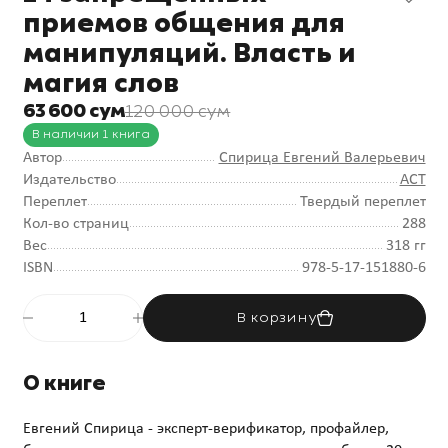
приемов общения для
манипуляций. Власть и
магия слов
63 600 сум
120 000 сум
В наличии 1 книга
Автор
Спирица Евгений Валерьевич
Издательство
АСТ
Переплет
Твердый переплет
Кол-во страниц
288
Вес
318 гг
ISBN
978-5-17-151880-6
В корзину
О книге
Евгений Спирица - эксперт-верификатор, профайлер,