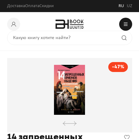
Доставка
Оплата
Скидки
RU
UZ
-47%
14 запрещенных