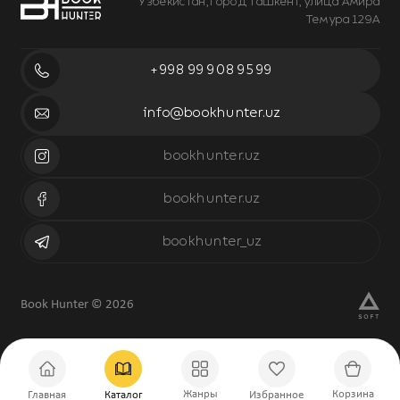
Узбекистан, город Ташкент, улица Амира
Темура 129А
+998 99 908 95 99
info@bookhunter.uz
bookhunter.uz
bookhunter.uz
bookhunter_uz
Book Hunter © 2026
Жанры
Корзина
Главная
Каталог
Избранное