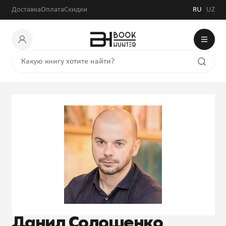
Доставка
Оплата
Скидки
RU
UZ
Данил Солошенко