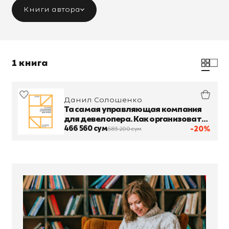
Книги автора
1 книга
Данил Солошенко
Та самая управляющая компания
для девелопера. Как организовать
работу сервисной компании
466 560 сум
-20%
583 200 сум