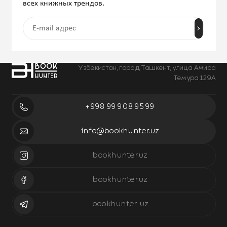
всех книжных трендов.
Узбекистан, город Ташкент, улица Амира
Темура 129А
+998 99 908 95 99
info@bookhunter.uz
bookhunter.uz
bookhunter.uz
bookhunter_uz