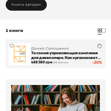
Книги автора
1 книга
Данил Солошенко
Та самая управляющая компания
для девелопера. Как организовать
работу сервисной компании
466 560 сум
-20%
583 200 сум