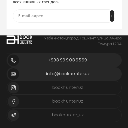
всех книжных трендов.
Узбекистан, город Ташкент, улица Амира
Темура 129А
+998 99 908 95 99
info@bookhunter.uz
bookhunter.uz
bookhunter.uz
bookhunter_uz