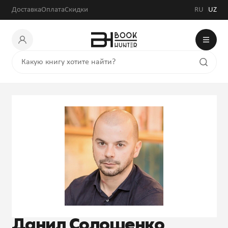
Доставка
Оплата
Скидки
RU
UZ
Данил Солошенко