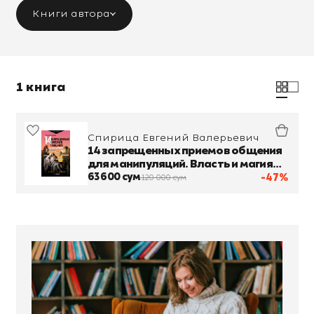
Книги автора
1 книга
Спирица Евгений Валерьевич
14 запрещенных приемов общения
для манипуляций. Власть и магия
слов
63 600 сум
-47%
120 000 сум