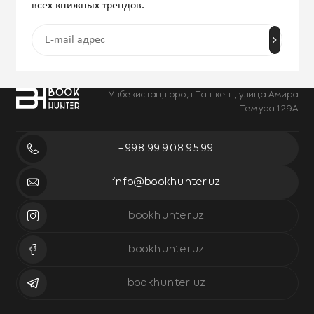
всех книжных трендов.
Узбекистан, город Ташкент, улица Амира
Темура 129А
+998 99 908 95 99
info@bookhunter.uz
bookhunter.uz
bookhunter.uz
bookhunter_uz