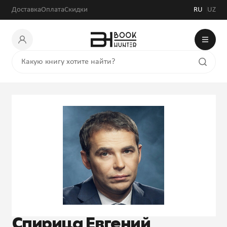
Доставка
Оплата
Скидки
RU
UZ
Спирица Евгений