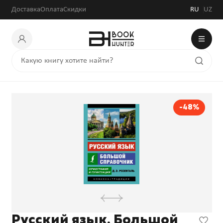
54 600 сум
105 000 сум
Доставка
Оплата
Скидки
RU
UZ
-48%
Русский язык. Большой