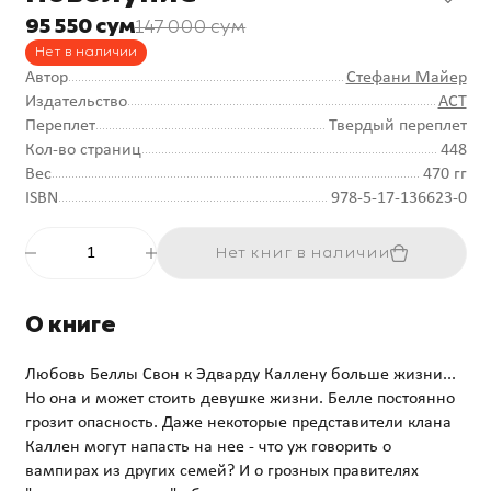
95 550 сум
147 000 сум
Нет в наличии
Автор
Стефани Майер
Издательство
АСТ
Переплет
Твердый переплет
Кол-во страниц
448
Вес
470 гг
ISBN
978-5-17-136623-0
Нет книг в наличии
О книге
Любовь Беллы Свон к Эдварду Каллену больше жизни...
Но она и может стоить девушке жизни. Белле постоянно
грозит опасность. Даже некоторые представители клана
Каллен могут напасть на нее - что уж говорить о
вампирах из других семей? И о грозных правителях