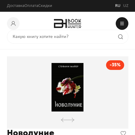
Доставка
Оплата
Скидки
RU
UZ
-35%
Новолуние