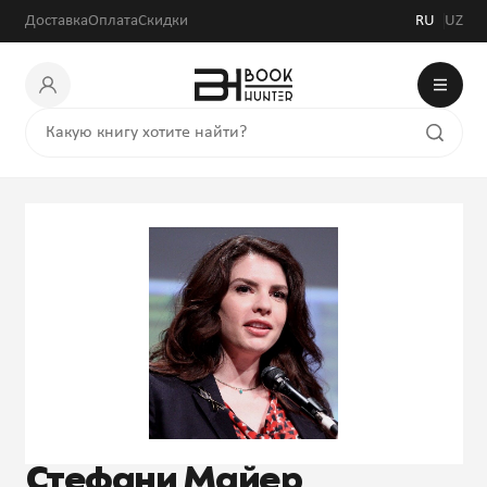
Доставка
Оплата
Скидки
RU
UZ
Стефани Майер