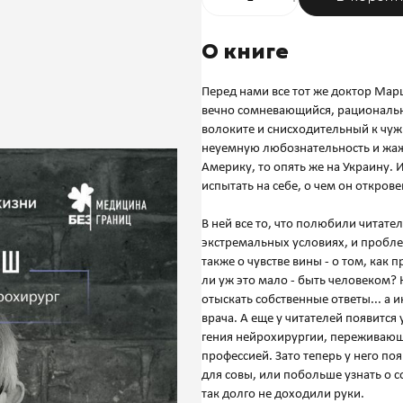
О книге
Перед нами все тот же доктор Мар
вечно сомневающийся, рациональн
волоките и снисходительный к чуж
неуемную любознательность и жажд
Америку, то опять же на Украину. И
испытать на себе, о чем он открове
В ней все то, что полюбили читате
экстремальных условиях, и пробле
также о чувстве вины - о том, как 
ли уж это мало - быть человеком? 
отыскать собственные ответы... а 
врача. А еще у читателей появитс
гения нейрохирургии, переживающ
профессией. Зато теперь у него поя
для совы, или побольше узнать о со
так долго не доходили руки.