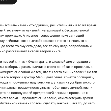
ш - вспыльчивый и отходчивый, решительный и в то же время
ый, но в чем-то наивный, нетерпимый к бессмысленной
им промахам. А главное - совершенно не утративший
у действия, которые забрасывают его то в Непал, то в
 до всего-то ему есть дело, все-то ему надо попробовать и
нно рассказывает в своей второй книге.
ли первой книги: и будни врача, и сложнейшие операции в
ма выбора, и размышления о своих ошибках и провалах, а
примириться с собой и с тем, что ты всего лишь человек? Но так
На все вопросы доктор Марш дает ответ. Хочется поспорить,
иногда и посмеяться над тонкими шутками из уст британского
я уникальная возможность узнать побольше о личной жизни
его по поводу своей предстоящей пенсии и прощания с
вится время... прокатиться на слоне, или смастерить домик
бственной семье - словом, сделать, наконец, все то, до чего