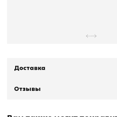
Доставка
Отзывы
Книжный
П
Каталог товаров
Л
О магазине
Д
Узбекистан, город Ташкент, улица
Отзывы
О
Амира Темура 129А