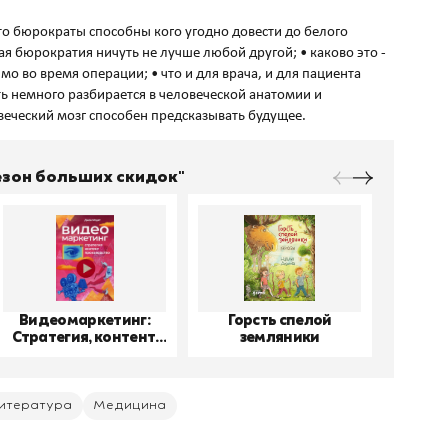
 что бюрократы способны кого угодно довести до белого
ая бюрократия ничуть не лучше любой другой; • каково это -
мо во время операции; • что и для врача, и для пациента
ть немного разбирается в человеческой анатомии и
Сезон больших скидок"
Видеомаркетинг:
Горсть спелой
До
Стратегия, контент,
земляники
производство
итература
Медицина