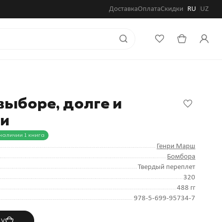
Доставка
Оплата
Скидки
RU
UZ
выборе, долге и
ии
наличии 1 книга
Генри Марш
Бомбора
Твердый переплет
320
488 гг
978-5-699-95734-7
ну