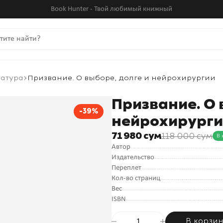
Book Hunter - Твой любимый книжный
ратура
Призвание. О выборе, долге и нейрохирургии
Призвание. О 
-39%
нейрохирург
71 980 сум
118 000 сум
В 
Автор
Издательство
Переплет
Кол-во страниц
Вес
ISBN
В корзи