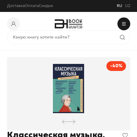
28 800 сум
48 000 сум
Доставка
Оплата
Скидки
RU
UZ
-40%
Классическая музыка.