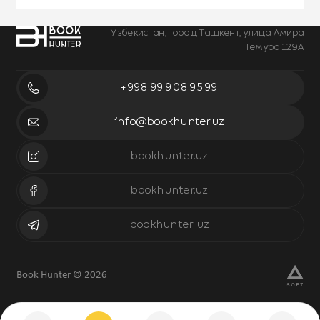
Узбекистан, город Ташкент, улица Амира
Темура 129А
+998 99 908 95 99
info@bookhunter.uz
bookhunter.uz
bookhunter.uz
bookhunter_uz
Book Hunter © 2026