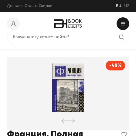
Доставка
Оплата
Скидки
RU
UZ
-48%
Франция. Полная