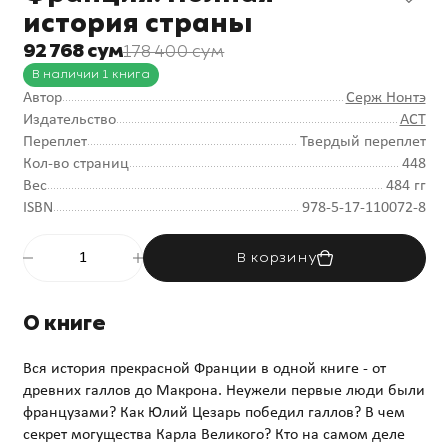
история страны
92 768 сум
178 400 сум
В наличии 1 книга
Автор
Серж Нонтэ
Издательство
АСТ
Переплет
Твердый переплет
Кол-во страниц
448
Вес
484 гг
ISBN
978-5-17-110072-8
В корзину
О книге
Вся история прекрасной Франции в одной книге - от
древних галлов до Макрона. Неужели первые люди были
французами? Как Юлий Цезарь победил галлов? В чем
секрет могущества Карла Великого? Кто на самом деле