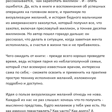
рассказывается, "как заработать миллион". И - опять
ошибется. Да, есть в книге и воспоминания об успешных
операциях на головном мозге, и практикум по
визуализации желаний, и история бедного мальчишки
из американского захолустья, который получил все, что
захотел, включая пресловутый миллион, а точнее десятки
миллионов. Но автор пошел гораздо дальше: он
рассказал, что делать в ситуации, когда заветная мечта
исполнилась, а счастья в жизни так и не прибавилось.
Чего ожидать от книги: - прежде всего хорошо проведете
время, ведь история парня из неблагополучной семьи,
который стал всемирно известным врачом, интересна
сама по себе; - сможете освоить и применить на практике
простую технику исполнения желаний, изложенную
подробно и доступно.
Идея о пользе визуализации желаний отнюдь не нова.
Каждый из нас не раз слышал: хочешь что-то получить -
мысленно представь, будто желаемое у тебя уже есть. Но
как именно представлять? Как часто? Как долго? А