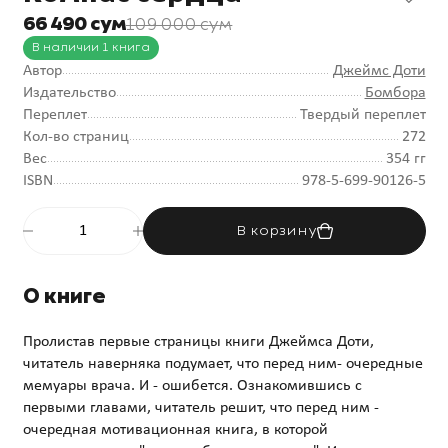
66 490 сум
109 000 сум
В наличии 1 книга
Автор
Джеймс Доти
Издательство
Бомбора
Переплет
Твердый переплет
Кол-во страниц
272
Вес
354 гг
ISBN
978-5-699-90126-5
В корзину
О книге
Пролистав первые страницы книги Джеймса Доти,
читатель наверняка подумает, что перед ним- очередные
мемуары врача. И - ошибется. Ознакомившись с
первыми главами, читатель решит, что перед ним -
очередная мотивационная книга, в которой