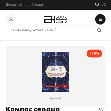
Доставка
Оплата
Скидки
RU
UZ
-39%
Компас сердца