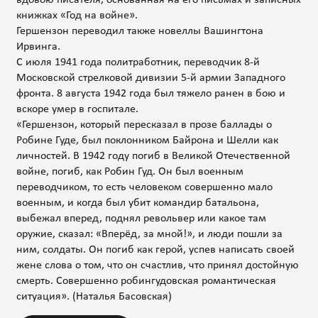
книжках «Год на войне».
Гершензон переводил также новеллы Вашингтона
Ирвинга.
С июля 1941 года политработник, переводчик 8-й
Московской стрелковой дивизии 5-й армии Западного
фронта. 8 августа 1942 года был тяжело ранен в бою и
вскоре умер в госпитале.
«Гершензон, который пересказал в прозе баллады о
Робине Гуде, был поклонником Байрона и Шелли как
личностей. В 1942 году погиб в Великой Отечественной
войне, погиб, как Робин Гуд. Он был военным
переводчиком, то есть человеком совершенно мало
военным, и когда был убит командир батальона,
выбежал вперед, поднял револьвер или какое там
оружие, сказал: «Вперёд, за мной!», и люди пошли за
ним, солдаты. Он погиб как герой, успев написать своей
жене слова о том, что он счастлив, что принял достойную
смерть. Совершенно робингудовская романтическая
ситуация». (Наталья Басовская)