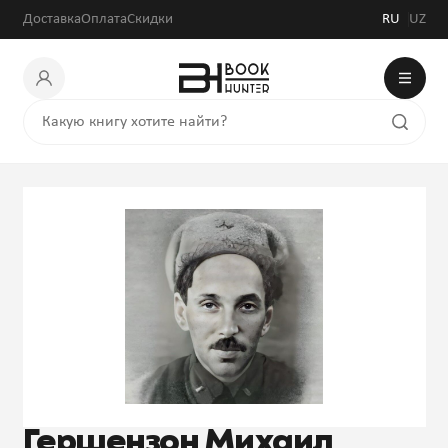
Доставка
Оплата
Скидки
RU
UZ
Гершензон Михаил