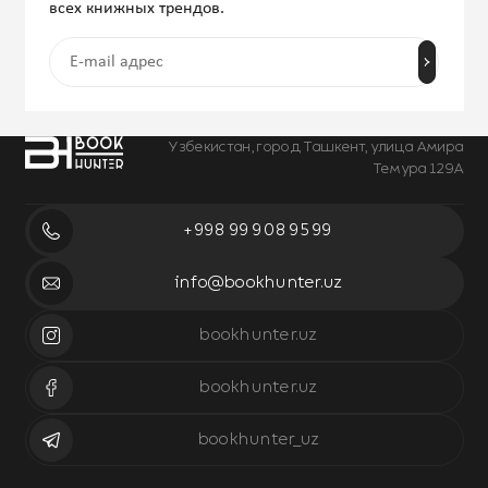
всех книжных трендов.
Узбекистан, город Ташкент, улица Амира
Темура 129А
+998 99 908 95 99
info@bookhunter.uz
bookhunter.uz
bookhunter.uz
bookhunter_uz