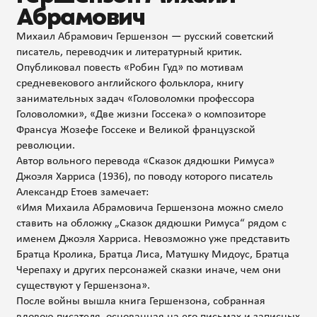
Абрамович
Михаил Абрамович Гершензон — русский советский
писатель, переводчик и литературный критик.
Опубликовал повесть «Робин Гуд» по мотивам
средневекового английского фольклора, книгу
занимательных задач «Головоломки профессора
Головоломки», «Две жизни Госсека» о композиторе
Франсуа Жозефе Госсеке и Великой французской
революции.
Автор вольного перевода «Сказок дядюшки Римуса»
Джоэля Харриса (1936), по поводу которого писатель
Александр Етоев замечает:
«Имя Михаила Абрамовича Гершензона можно смело
ставить на обложку „Сказок дядюшки Римуса“ рядом с
именем Джоэля Харриса. Невозможно уже представить
Братца Кролика, Братца Лиса, Матушку Мидоус, Братца
Черепаху и других персонажей сказки иначе, чем они
существуют у Гершензона».
После войны вышла книга Гершензона, собранная
вдовою писателя, основанная на его письмах и записных