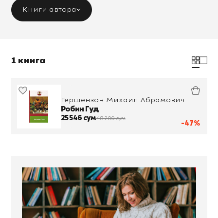
Книги автора
1 книга
Гершензон Михаил Абрамович
Робин Гуд
25 546 сум
48 200 сум
-47%