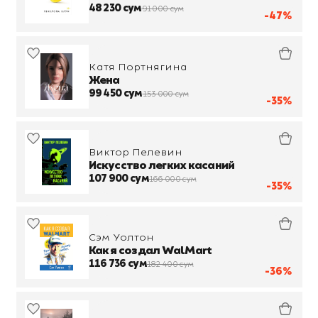
48 230 сум
91 000 сум
-47%
Катя Портнягина
Жена
99 450 сум
153 000 сум
-35%
Виктор Пелевин
Искусство легких касаний
107 900 сум
166 000 сум
-35%
Сэм Уолтон
Как я создал WalMart
116 736 сум
182 400 сум
-36%