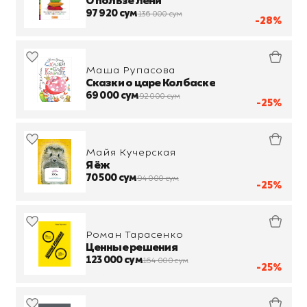
О пользе лени
97 920 сум
136 000 сум
-28%
Маша Рупасова
Сказки о царе Колбаске
69 000 сум
92 000 сум
-25%
Майя Кучерская
Я ёж
70 500 сум
94 000 сум
-25%
Роман Тарасенко
Ценные решения
123 000 сум
164 000 сум
-25%