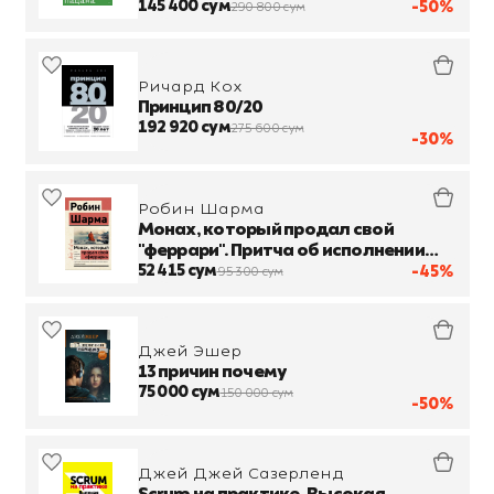
145 400 сум
-50%
290 800 сум
Ричард Кох
Принцип 80/20
192 920 сум
275 600 сум
-30%
Робин Шарма
Монах, который продал свой
"феррари". Притча об исполнении
желаний и поиске своего
52 415 сум
-45%
95 300 сум
предназначения
Джей Эшер
13 причин почему
75 000 сум
150 000 сум
-50%
Джей Джей Сазерленд