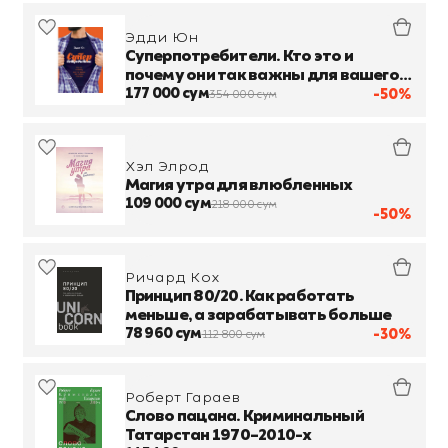
Эдди Юн
Суперпотребители. Кто это и
почему они так важны для вашего
бизнеса
177 000 сум
-50%
354 000 сум
Хэл Элрод
Магия утра для влюбленных
109 000 сум
218 000 сум
-50%
Ричард Кох
Принцип 80/20. Как работать
меньше, а зарабатывать больше
78 960 сум
-30%
112 800 сум
Роберт Гараев
Слово пацана. Криминальный
Татарстан 1970–2010-х