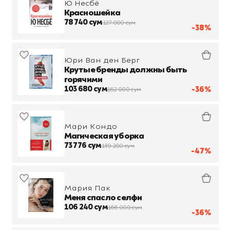
Ю Несбё
Красношейка
78 740 сум
127 000 сум
-38%
Юри Ван ден Берг
Крутые бренды должны быть
горячими
103 680 сум
-36%
162 000 сум
Мари Кондо
Магическая уборка
73 776 сум
139 200 сум
-47%
Мария Пак
Меня спасло селфи
106 240 сум
166 000 сум
-36%