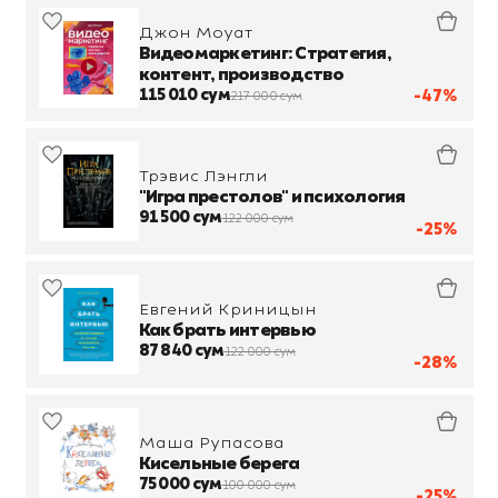
Джон Моуат
Видеомаркетинг: Стратегия,
контент, производство
115 010 сум
-47%
217 000 сум
Трэвис Лэнгли
"Игра престолов" и психология
91 500 сум
122 000 сум
-25%
Евгений Криницын
Как брать интервью
87 840 сум
122 000 сум
-28%
Маша Рупасова
Кисельные берега
75 000 сум
100 000 сум
-25%