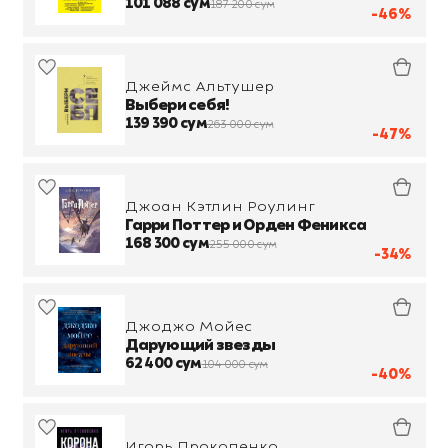
101 088 сум
187 200 сум
-46%
Джеймс Альтушер
Выбери себя!
139 390 сум
263 000 сум
-47%
Джоан Кэтлин Роулинг
Гарри Поттер и Орден Феникса
168 300 сум
255 000 сум
-34%
Джоджо Мойес
Дарующий звезды
62 400 сум
104 000 сум
-40%
Игорь Прокопенко