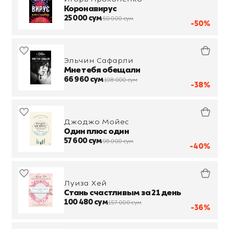
Коронавирус
25 000 сум
50 000 сум
-50%
Эльчин Сафарли
Мне тебя обещали
66 960 сум
108 000 сум
-38%
Джоджо Мойес
Один плюс один
57 600 сум
96 000 сум
-40%
Луиза Хей
Стань счастливым за 21 день
100 480 сум
157 000 сум
-36%