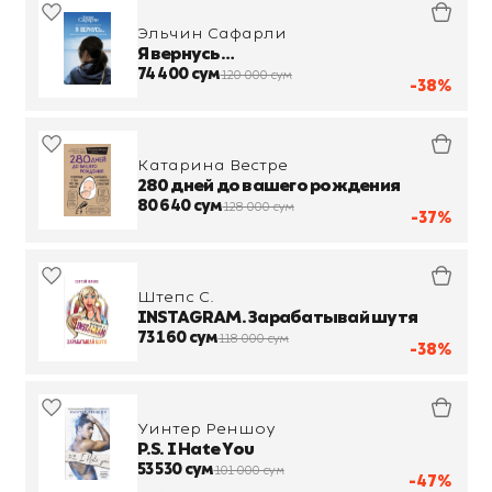
Эльчин Сафарли
Я вернусь…
74 400 сум
120 000 сум
-38%
Катарина Вестре
280 дней до вашего рождения
80 640 сум
128 000 сум
-37%
Штепс С.
INSTAGRAM. Зарабатывай шутя
73 160 сум
118 000 сум
-38%
Уинтер Реншоу
P.S. I Hate You
53 530 сум
101 000 сум
-47%