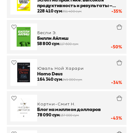
Scrum на практике. Высокая
продуктивность и результаты —
прямо сейчас
228 410 сум
-35%
351 400 сум
Бесли Э.
Билли Айлиш
58 800 сум
117 600 сум
-50%
Юваль Ной Харари
Homo Deus
164 340 сум
249 000 сум
-34%
Кортни-Смит Н.
Блог на миллион долларов
78 090 сум
137 000 сум
-43%