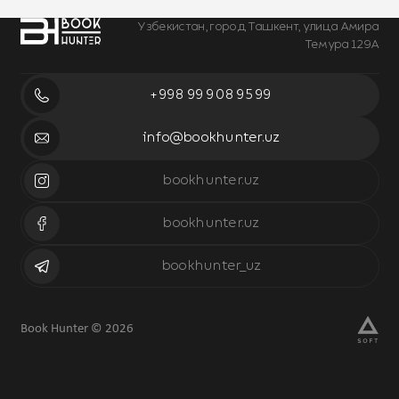
Узбекистан, город Ташкент, улица Амира
Темура 129А
+998 99 908 95 99
info@bookhunter.uz
bookhunter.uz
bookhunter.uz
bookhunter_uz
Book Hunter © 2026