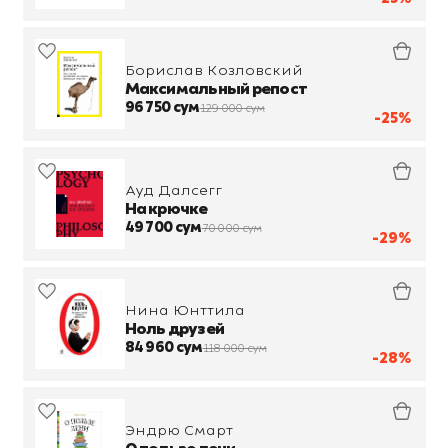
Борислав Козловский
Максимальный репост
96 750 сум
129 000 сум
-25%
Ауд Далсегг
На крючке
49 700 сум
70 000 сум
-29%
Нина Юнттила
Ноль друзей
84 960 сум
118 000 сум
-28%
Эндрю Смарт