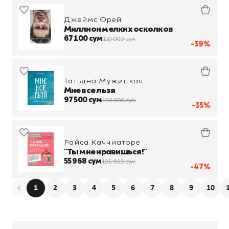
Джеймс Фрей
Миллион мелких осколков
67 100 сум
110 000 сум
-39%
Татьяна Мужицкая
Мне все льзя
97 500 сум
150 000 сум
-35%
Райса Каччиаторе
"Ты мне нравишься!"
55 968 сум
105 600 сум
-47%
1
2
3
4
5
6
7
8
9
10