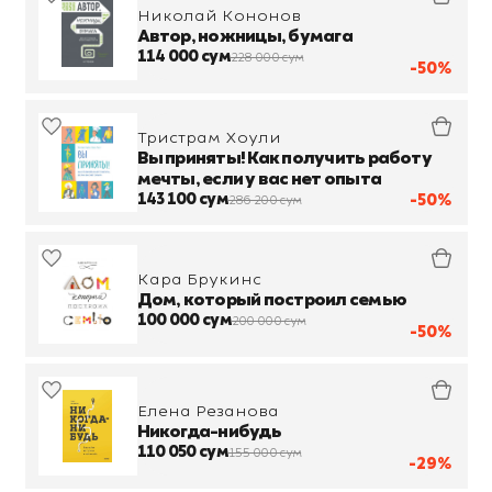
Николай Кононов
Автор, ножницы, бумага
114 000 сум
228 000 сум
-50%
Тристрам Хоули
Вы приняты! Как получить работу
мечты, если у вас нет опыта
143 100 сум
-50%
286 200 сум
Кара Брукинс
Дом, который построил семью
100 000 сум
200 000 сум
-50%
Елена Резанова
Никогда-нибудь
110 050 сум
155 000 сум
-29%