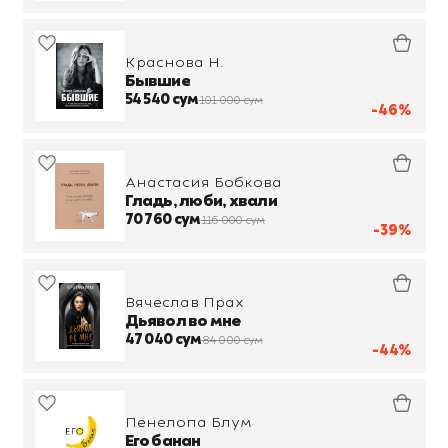
Краснова Н.
Бывшие
54 540 сум
101 000 сум
-46%
Анастасия Бобкова
Гладь, люби, хвали
70 760 сум
116 000 сум
-39%
Вячеслав Прах
Дьявол во мне
47 040 сум
84 000 сум
-44%
Пенелопа Блум
Его банан