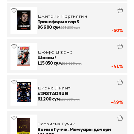
Дмитрий Портнягин
Трансформатор 3
96 600 сум
193 200 сум
-50%
Джефф Джонс
Шазам!
115 050 сум
195 000 сум
-41%
Диана Лилит
#INSTADRUG
61 200 сум
120 000 сум
-49%
Патрисия Гуччи
Во имя Гуччи. Мемуары дочери