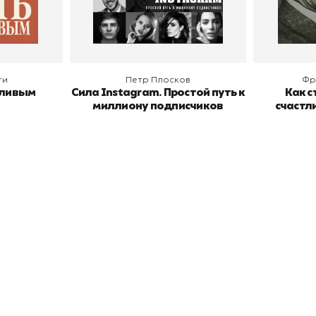
В корзину
В
ги
Петр Плосков
Фр
тливым
Сила Instagram. Простой путь к
Как с
миллиону подписчиков
счастл
окупателям
Подборки
Витрина