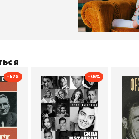
ться
-47%
-36%
тливым
Сила Instagram. Простой
Как с
путь к миллиону
счастл
Дейл Карнеги
пурри, Минск
подписчиков
Автор
Петр Плосков
Автор
Издательство
Бомбора
Издательств