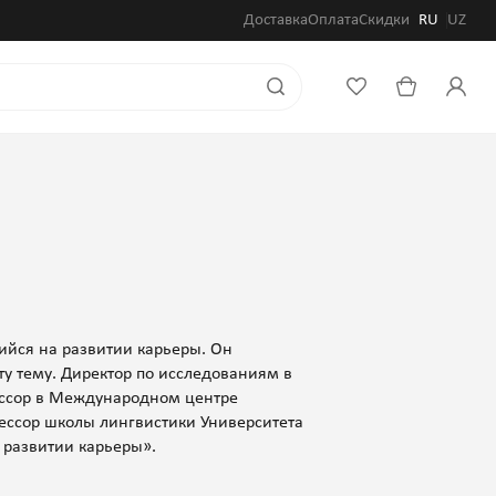
Доставка
Оплата
Скидки
RU
UZ
ийся на развитии карьеры. Он
ту тему. Директор по исследованиям в
ессор в Международном центре
ессор школы лингвистики Университета
развитии карьеры».