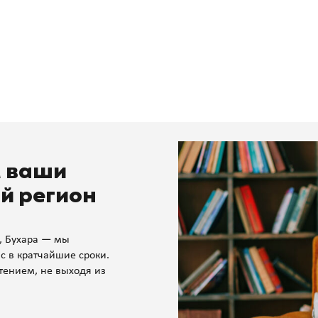
м ваши
й регион
, Бухара — мы
с в кратчайшие сроки.
тением, не выходя из