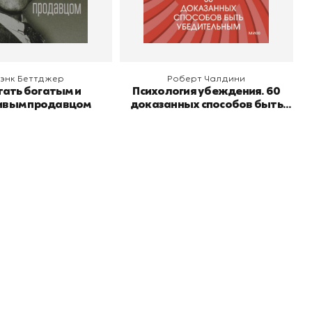
 корзину
В корзину
энк Беттджер
Роберт Чалдини
тать богатым и
Психология убеждения. 60
ивым продавцом
доказанных способов быть
убедительным