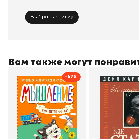
Выбрать книгу
Вам также могут понрави
-47%
Мышление
Как стать счас
Автор
Светлана Шкляревская
Автор
Издательство
Эксмодетство
Издательство
По