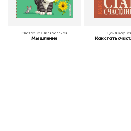
В корзину
В корзину
Светлана Шкляревская
Дейл Карне
Мышление
Как стать счас
Книжный
П