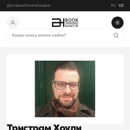
Доставка
Оплата
Скидки
RU
UZ
Тристрам Хоули