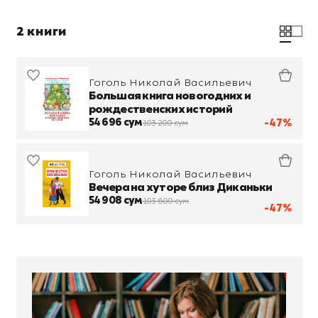
2 книги
Гоголь Николай Васильевич
Большая книга новогодних и
рождественских историй
54 696 сум
-47%
103 200 сум
Гоголь Николай Васильевич
Вечера на хуторе близ Диканьки
54 908 сум
103 600 сум
-47%