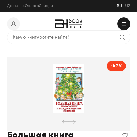
54 696 сум
103 200 сум
Доставка
Оплата
Скидки
RU
UZ
-47%
Большая книга