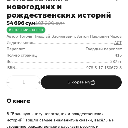
новогодних и
рождественских историй
54 696 сум
103 200 сум
В наличии 1 книга
Автор
Гоголь Николай Васильевич
, Антон Павлович Чехов
Издательство
АСТ
Переплет
Твердый переплет
Кол-во страниц
416
Вес
387 гг
ISBN
978-5-17-150672-8
В корзину
О книге
В "Большую книгу новогодних и рождественских
историй" вошли самые знаменитые сказки, весёлые и
страшные рождественские рассказы русских и