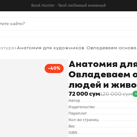
Book Hunter - Твой любимый книжный
ратура
Анатомия для художников. Овладеваем основ
Анатомия для
-40%
Овладеваем 
людей и жив
72 000 сум
120 000 сум
В
Автор
Издательство
Переплет
Кол-во страниц
Вес
ISBN