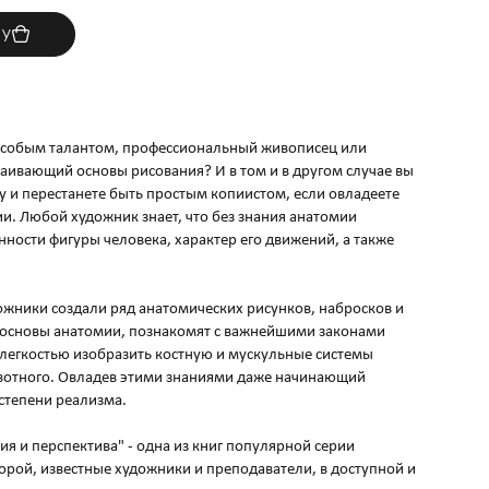
ну
особым талантом, профессиональный живописец или
аивающий основы рисования? И в том и в другом случае вы
у и перестанете быть простым копиистом, если овладеете
и. Любой художник знает, что без знания анатомии
ности фигуры человека, характер его движений, а также
дожники создали ряд анатомических рисунков, набросков и
ь основы анатомии, познакомят с важнейшими законами
с легкостью изобразить костную и мускульные системы
вотного. Овладев этими знаниями даже начинающий
степени реализма.
я и перспектива" - одна из книг популярной серии
торой, известные художники и преподаватели, в доступной и