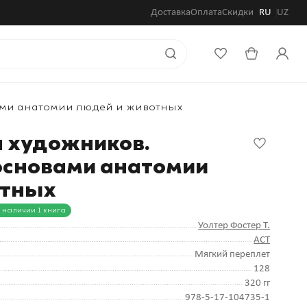
Доставка
Оплата
Скидки
RU
UZ
ами анатомии людей и животных
 художников.
основами анатомии
отных
 наличии 1 книга
Уолтер Фостер Т.
АСТ
Мягкий переплет
128
320 гг
978-5-17-104735-1