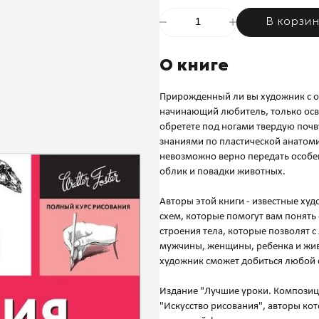
В корзи
О книге
Прирожденный ли вы художник с 
начинающий любитель, только осв
обретете под ногами твердую почв
знаниями по пластической анатоми
невозможно верно передать особен
облик и повадки животных.
Авторы этой книги - известные ху
схем, которые помогут вам понят
строения тела, которые позволят 
мужчины, женщины, ребенка и жи
художник сможет добиться любой 
Издание "Лучшие уроки. Композици
"Искусство рисования", авторы ко