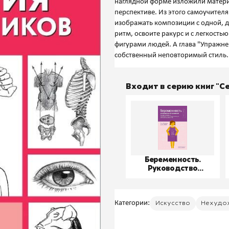
наглядной форме изложили матери
перспективе. Из этого самоучителя
изображать композиции с одной, д
ритм, освоите ракурс и с легкость
фигурами людей. А глава "Упражне
Входит в серию книг "
Беременность.
Руководство
пользователя
Категории:
Искусство
Нехудо