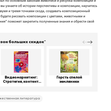
ал по основным законам живописи и рисунка-композиции и
 вы узнаете об истории перспективы и композиции, научитесь
вумя и тремя точками схода, создавать композиционный
ю будете рисовать композиции с цветами, животными и
ния" поможет закрепить полученные знания и обрести свой
Сезон больших скидок"
Видеомаркетинг:
Горсть спелой
До
Стратегия, контент,
земляники
производство
жественная литература