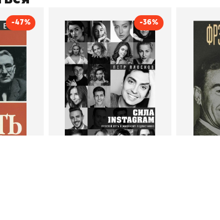
(дополняется)
-47%
-36%
тливым
Сила Instagram. Простой
Как с
путь к миллиону
счастл
Дейл Карнеги
пурри, Минск
подписчиков
Автор
Петр Плосков
Автор
Издательство
Бомбора
Издательств
В корзину
В
ги
Петр Плосков
Фр
тливым
Сила Instagram. Простой путь к
Как с
миллиону подписчиков
счастл