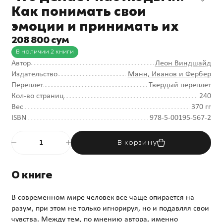
Как понимать свои
эмоции и принимать их
208 800 сум
В наличии 2 книги
Автор
Леон Виндшайд
Издательство
Манн, Иванов и Фербер
Переплет
Твердый переплет
Кол-во страниц
240
Вес
370 гг
ISBN
978-5-00195-567-2
В корзину
О книге
В современном мире человек все чаще опирается на
разум, при этом не только игнорируя, но и подавляя свои
чувства. Между тем, по мнению автора, именно