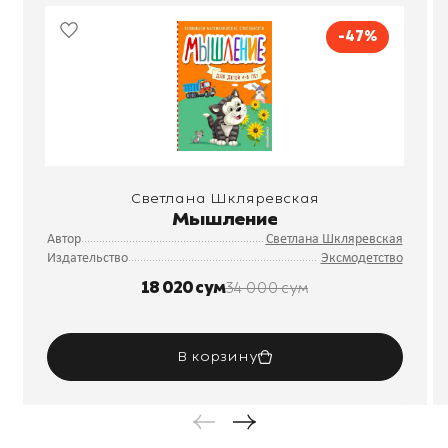
-47%
Светлана Шкляревская
Мышление
Автор
Светлана Шкляревская
Издательство
Эксмодетство
18 020 сум
34 000 сум
В корзину