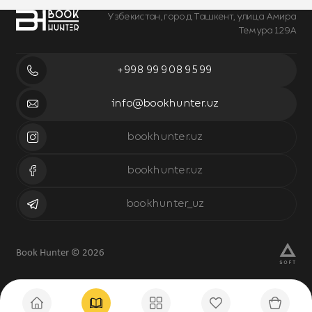
Узбекистан, город Ташкент, улица Амира
Темура 129А
+998 99 908 95 99
info@bookhunter.uz
bookhunter.uz
bookhunter.uz
bookhunter_uz
Book Hunter © 2026