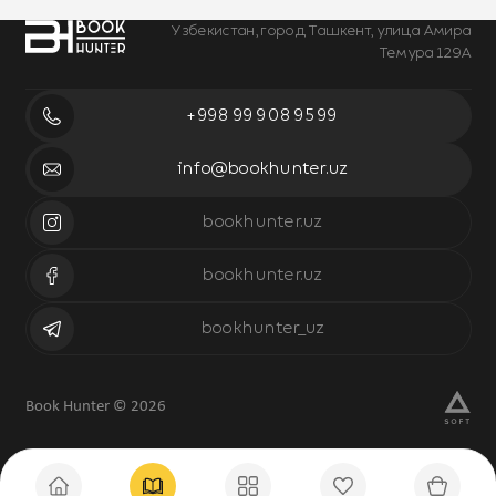
Узбекистан, город Ташкент, улица Амира
Темура 129А
+998 99 908 95 99
info@bookhunter.uz
bookhunter.uz
bookhunter.uz
bookhunter_uz
Book Hunter © 2026