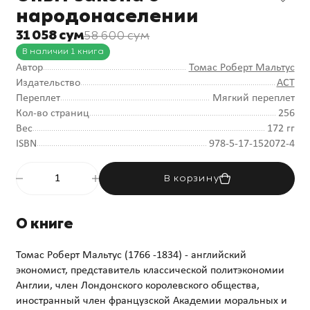
народонаселении
31 058 сум
58 600 сум
В наличии 1 книга
Автор
Томас Роберт Мальтус
Издательство
АСТ
Переплет
Мягкий переплет
Кол-во страниц
256
Вес
172 гг
ISBN
978-5-17-152072-4
В корзину
О книге
Томас Роберт Мальтус (1766 -1834) - английский
экономист, представитель классической политэкономии
Англии, член Лондонского королевского общества,
иностранный член французской Академии моральных и