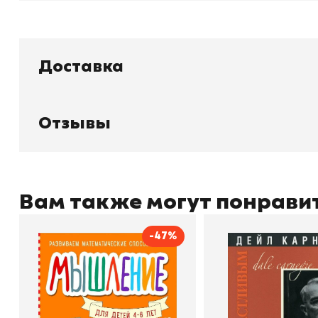
Доставка
Книжный
П
Каталог товаров
Л
Отзывы
О магазине
Д
Узбекистан, город Ташкент, улица
Отзывы
О
Амира Темура 129А
Контакты
С
Вам также могут понрави
-47%
+998 99 908 95 99
info@bookhunter.uz
Мышление
Как стать счас
Автор
Светлана Шкляревская
Автор
Издательство
Эксмодетство
Издательство
По