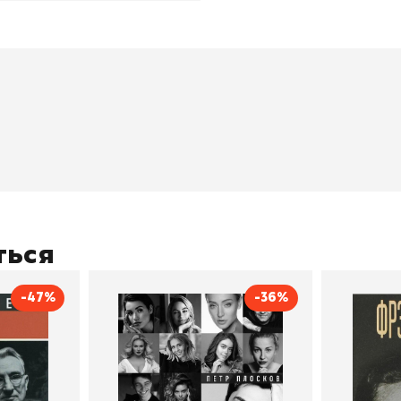
окупателям
Подборки
Витрина
ичный кабинет
"Просто о сложном"
Book Hunt
оставка
"Магия Сказок"
Хиты про
плата
"Волшебный мир комиксов"
Новинки
кидки
"Новое поступление"
Скидки
(дополняется)
ться
-47%
-36%
тливым
Сила Instagram. Простой
Как с
путь к миллиону
счастл
Дейл Карнеги
пурри, Минск
подписчиков
Автор
Петр Плосков
Автор
Издательство
Бомбора
Издательств