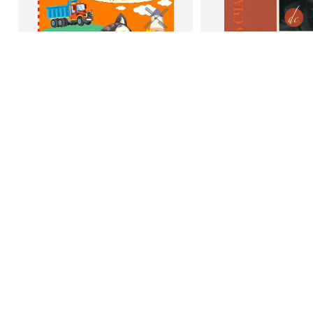
Book Hunter © 2026
В корзину
В корзину
Светлана Шкляревская
Дейл Карне
Мышление
Как стать счас