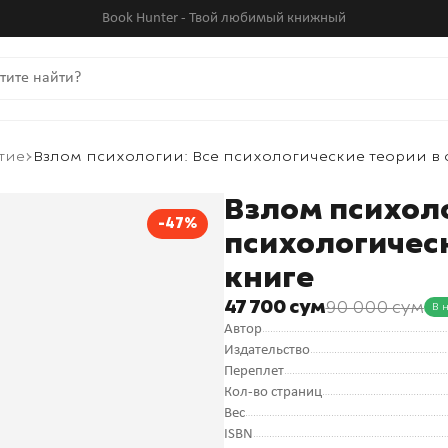
Book Hunter - Твой любимый книжный
тие
Взлом психологии: Все психологические теории в
Взлом психоло
-47%
психологичес
книге
47 700 сум
90 000 сум
В 
Автор
Издательство
Переплет
Кол-во страниц
Вес
ISBN