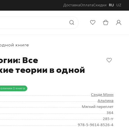
Доставка
Оплата
Скидки
RU
UZ
 одной книге
гии: Все
кие теории в одной
наличии 1 книга
Сэнди Мэнн
Альпина
Мягкий переплет
364
285 гг
978-5-9614-8526-4