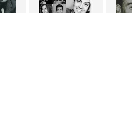
В корзину
В
ги
Петр Плосков
Фр
тливым
Сила Instagram. Простой путь к
Как с
миллиону подписчиков
счастл