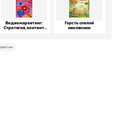
Видеомаркетинг:
Горсть спелой
До
Стратегия, контент,
земляники
производство
азвитие