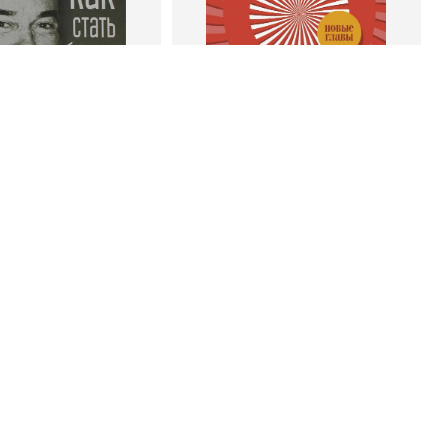
 корзину
В корзину
энк Беттджер
Роберт Чалдини
тать богатым и
Психология убеждения. 60
ивым продавцом
доказанных способов быть
убедительным