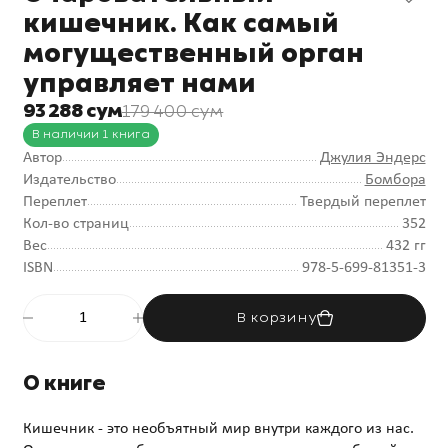
кишечник. Как самый
могущественный орган
управляет нами
93 288 сум
179 400 сум
В наличии 1 книга
Автор
Джулия Эндерс
Издательство
Бомбора
Переплет
Твердый переплет
Кол-во страниц
352
Вес
432 гг
ISBN
978-5-699-81351-3
В корзину
О книге
Кишечник - это необъятный мир внутри каждого из нас.