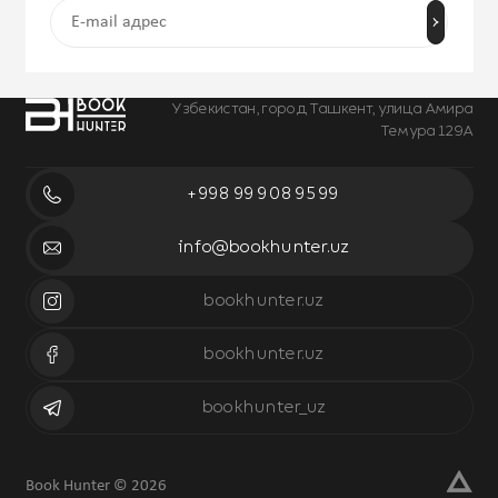
Узбекистан, город Ташкент, улица Амира
Темура 129А
+998 99 908 95 99
info@bookhunter.uz
bookhunter.uz
bookhunter.uz
bookhunter_uz
Book Hunter © 2026