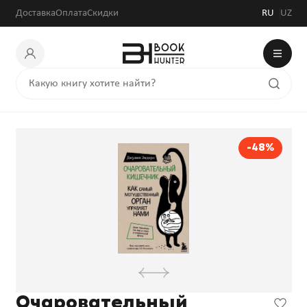
Доставка
Оплата
Скидки
RU
UZ
-48%
Очаровательный