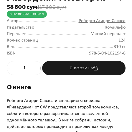
58 800 сум
117 600 сум
В наличии 1 книга
Автор
Роберто Агирре-Сакаса
Издательство
Комильфо
Переплет
Мягкий переплет
Кол-во страниц
124
Вес
310 гг
ISBN
978-5-04-102194-8
В корзину
О книге
Роберто Агирре-Сакаса и сценаристы сериала
«Ривердейл» от CW представляют второй том комикса,
события которого разворачиваются во вселенной
одноимённого телешоу.. В книге собраны истории,
действие которых происходит в промежутках между