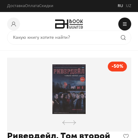
Доставка
Оплата
Скидки
RU
UZ
-50%
Ривердейл. Том второй