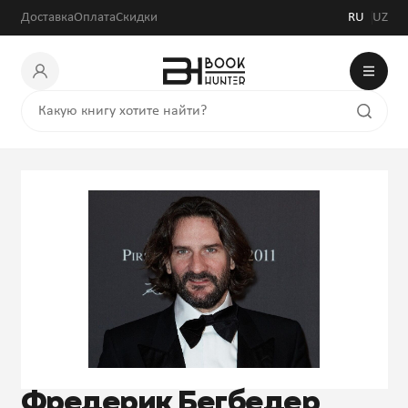
Доставка
Оплата
Скидки
RU
UZ
Фредерик Бегбедер