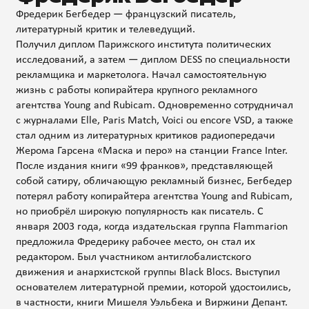
Фредерик Бегбедер — французский писатель,
литературный критик и телеведущий.
Получил диплом Парижского института политических
исследований, а затем — диплом DESS по специальности
рекламщика и маркетолога. Начал самостоятельную
жизнь с работы копирайтера крупного рекламного
агентства Young and Rubicam. Одновременно сотрудничал
с журналами Elle, Paris Match, Voici ou encore VSD, а также
стал одним из литературных критиков радиопередачи
Жерома Гарсена «Маска и перо» на станции France Inter.
После издания книги «99 франков», представляющей
собой сатиру, обличающую рекламный бизнес, Бегбедер
потерял работу копирайтера агентства Young and Rubicam,
но приобрёл широкую популярность как писатель. С
января 2003 года, когда издательская группа Flammarion
предложила Фредерику рабочее место, он стал их
редактором. Был участником антиглобалистского
движения и анархистской группы Black Blocs. Выступил
основателем литературной премии, которой удостоились,
в частности, книги Мишеля Уэльбека и Виржини Депант.