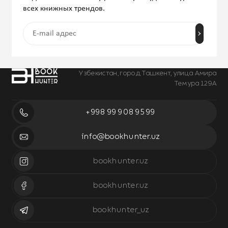
всех книжных трендов.
Узбекистан, город Ташкент, улица Амира
Темура 129А
+998 99 908 95 99
info@bookhunter.uz
bookhunter.uz
bookhunter.uz
bookhunter_uz