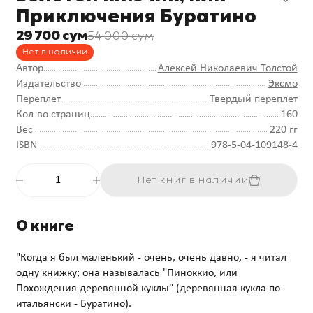
Приключения Буратино
29 700 сум
54 000 сум
Нет в наличии
Автор
Алексей Николаевич Толстой
Издательство
Эксмо
Переплет
Твердый переплет
Кол-во страниц
160
Вес
220 гг
ISBN
978-5-04-109148-4
Нет книг в наличии
О книге
"Когда я был маленький - очень, очень давно, - я читал
одну книжку; она называлась "Пиноккио, или
Похождения деревянной куклы" (деревянная кукла по-
итальянски - Буратино).