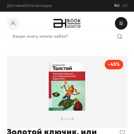
29 700 сум
54 000 сум
Доставка
Оплата
Скидки
RU
UZ
-45%
Золотой ключик, или