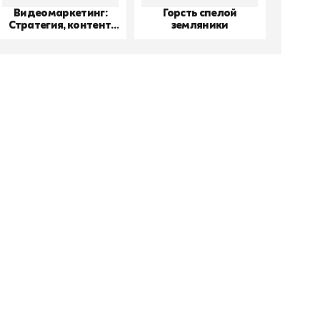
Видеомаркетинг:
Горсть спелой
До
Стратегия, контент,
земляники
производство