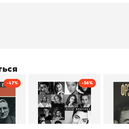
окупателям
Подборки
Витрина
ичный кабинет
"Просто о сложном"
Book Hunt
оставка
"Магия Сказок"
Хиты про
плата
"Волшебный мир комиксов"
Новинки
кидки
"Новое поступление"
Скидки
(дополняется)
ться
-47%
-36%
тливым
Сила Instagram. Простой
Как с
путь к миллиону
счастл
Дейл Карнеги
пурри, Минск
подписчиков
Автор
Петр Плосков
Автор
Издательство
Бомбора
Издательств