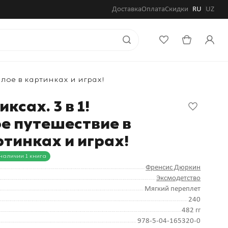
Доставка
Оплата
Скидки
RU
UZ
шлое в картинках и играх!
ксах. 3 в 1!
е путешествие в
тинках и играх!
 наличии 1 книга
Френсис Дюркин
Эксмодетство
Мягкий переплет
240
482 гг
978-5-04-165320-0