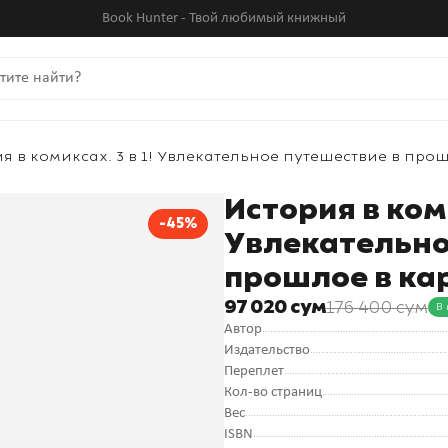
Book Hunter - Твой любимый книжный
я в комиксах. 3 в 1! Увлекательное путешествие в про
История в коми
-45%
Увлекательно
прошлое в кар
97 020 сум
176 400 сум
В
Автор
Издательство
Переплет
Кол-во страниц
Вес
ISBN