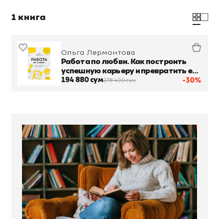
1 книга
Ольга Лермонтова
Работа по любви. Как построить
успешную карьеру и превратить ее
в источник вдохновения и счастья
194 880 сум
-30%
278 400 сум