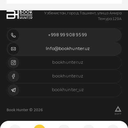
Узбекистан, город Ташкент, улица Амира
Темура 129А
+998 99 908 95 99
info@bookhunter.uz
bookhunter.uz
bookhunter.uz
bookhunter_uz
Book Hunter © 2026