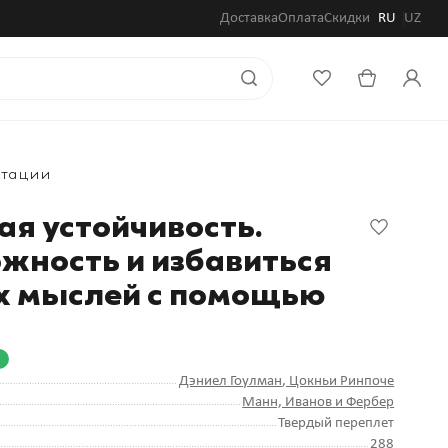
Доставка
Оплата
Скидки
RU
UZ
итации
я устойчивость.
ожность и избавиться
х мыслей с помощью
и
Дэниел Гоулман
, Цокньи Ринпоче
Манн, Иванов и Фербер
Твердый переплет
288