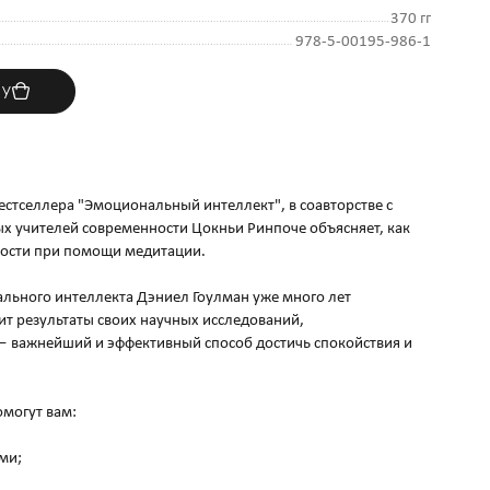
370 гг
978-5-00195-986-1
ну
естселлера "Эмоциональный интеллект", в соавторстве с
х учителей современности Цокньи Ринпоче объясняет, как
вости при помощи медитации.
ьного интеллекта Дэниел Гоулман уже много лет
т результаты своих научных исследований,
 важнейший и эффективный способ достичь спокойствия и
могут вам:
ми;