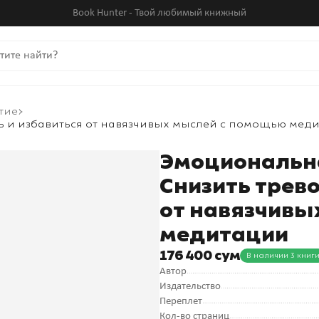
Book Hunter - Твой любимый книжный
тие
ь и избавиться от навязчивых мыслей с помощью мед
Эмоциональна
Снизить трев
от навязчивы
медитации
176 400 сум
В наличии 3 книг
Автор
Издательство
Переплет
Кол-во страниц