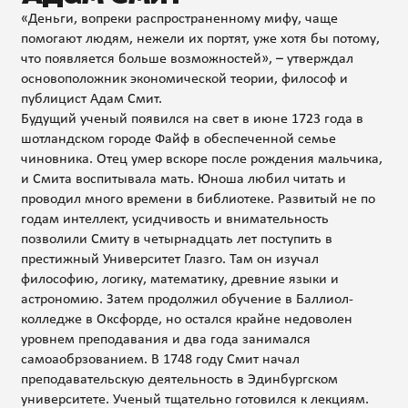
«Деньги, вопреки распространенному мифу, чаще
помогают людям, нежели их портят, уже хотя бы потому,
что появляется больше возможностей», – утверждал
основоположник экономической теории, философ и
публицист Адам Смит.
Будущий ученый появился на свет в июне 1723 года в
шотландском городе Файф в обеспеченной семье
чиновника. Отец умер вскоре после рождения мальчика,
и Смита воспитывала мать. Юноша любил читать и
проводил много времени в библиотеке. Развитый не по
годам интеллект, усидчивость и внимательность
позволили Смиту в четырнадцать лет поступить в
престижный Университет Глазго. Там он изучал
философию, логику, математику, древние языки и
астрономию. Затем продолжил обучение в Баллиол-
колледже в Оксфорде, но остался крайне недоволен
уровнем преподавания и два года занимался
самоаобрзованием. В 1748 году Смит начал
преподавательскую деятельность в Эдинбургском
университете. Ученый тщательно готовился к лекциям.