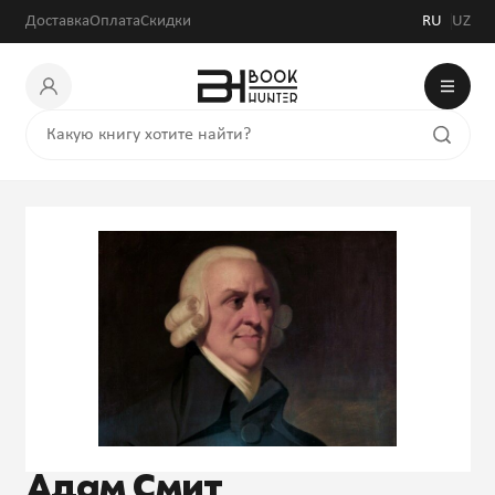
Доставка
Оплата
Скидки
RU
UZ
Адам Смит