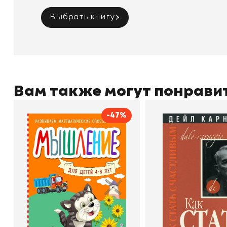
Выбрать книгу
Вам также могут понрави
-47%
Мышление
Как стать счас
Автор
Светлана Шкляревская
Автор
Издательство
Эксмодетство
Издательство
По
В корзину
В корзину