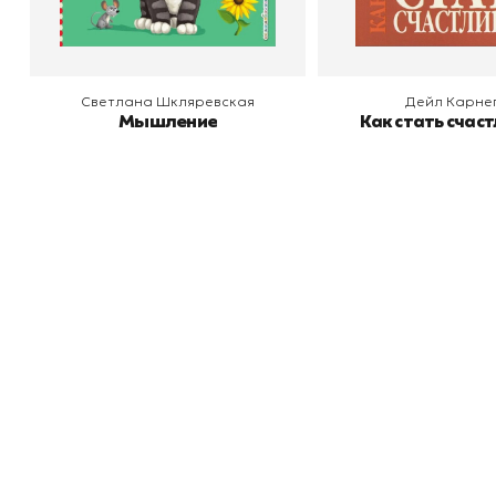
Светлана Шкляревская
Дейл Карне
Мышление
Как стать счас
Книжный
П
Каталог товаров
Л