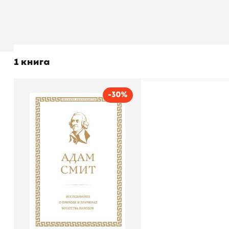
1 книга
-30%
Исследование о природе
и причинах богатства
народов
Автор
Адам Смит
Издательство
Эксмо
В корзину