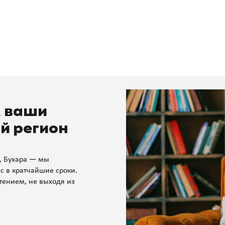
м ваши
й регион
, Бухара — мы
с в кратчайшие сроки.
тением, не выходя из