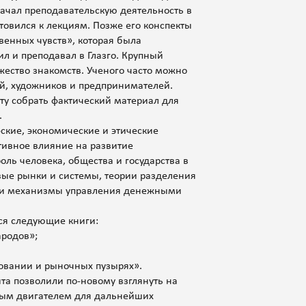
ачал преподавательскую деятельность в
товился к лекциям. Позже его конспекты
венных чувств», которая была
ил и преподавал в Глазго. Крупный
жество знакомств. Ученого часто можно
ей, художников и предпринимателей.
ту собрать фактический материал для
.
ские, экономические и этические
тивное влияние на развитие
ль человека, общества и государства в
ые рынки и системы, теории разделения
а и механизмы управления денежными
ся следующие книги:
ародов»;
ровании и рыночных пузырях».
та позволили по-новому взглянуть на
ным двигателем для дальнейших