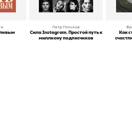
ги
Петр Плосков
Фр
тливым
Сила Instagram. Простой путь к
Как с
миллиону подписчиков
счастл
окупателям
Подборки
Витрина
ичный кабинет
"Просто о сложном"
Book Hunt