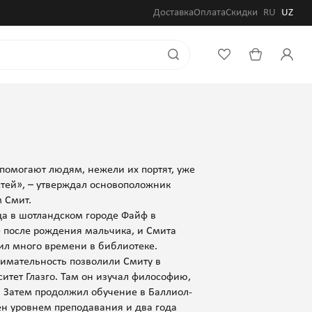
Доставка
Оплата
Скидки
RU
UZ
помогают людям, нежели их портят, уже
стей», – утверждал основоположник
 Смит.
да в шотландском городе Файф в
 после рождения мальчика, и Смита
ил много времени в библиотеке.
нимательность позволили Смиту в
итет Глазго. Там он изучал философию,
. Затем продолжил обучение в Баллиол-
ен уровнем преподавания и два года