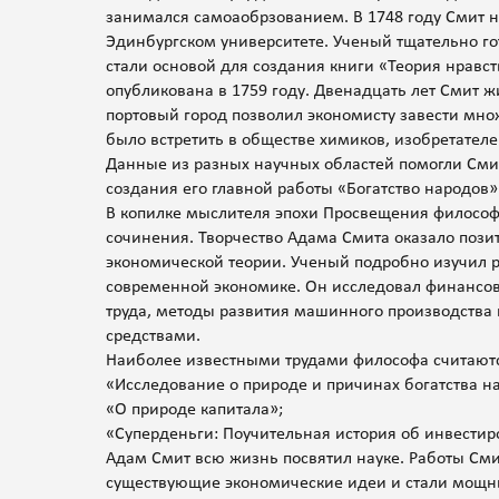
занимался самоаобрзованием. В 1748 году Смит н
Эдинбургском университете. Ученый тщательно го
стали основой для создания книги «Теория нравст
опубликована в 1759 году. Двенадцать лет Смит ж
портовый город позволил экономисту завести мно
было встретить в обществе химиков, изобретател
Данные из разных научных областей помогли Сми
создания его главной работы «Богатство народов»
В копилке мыслителя эпохи Просвещения философ
сочинения. Творчество Адама Смита оказало пози
экономической теории. Ученый подробно изучил ро
современной экономике. Он исследовал финансов
труда, методы развития машинного производств
средствами.
Наиболее известными трудами философа считают
«Исследование о природе и причинах богатства н
«О природе капитала»;
«Суперденьги: Поучительная история об инвести
Адам Смит всю жизнь посвятил науке. Работы Сми
существующие экономические идеи и стали мощ