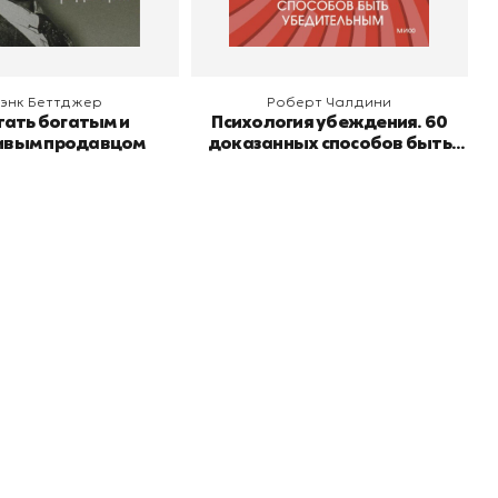
энк Беттджер
Роберт Чалдини
тать богатым и
Психология убеждения. 60
ивым продавцом
доказанных способов быть
убедительным
Подпишитесь на
er рекомендует