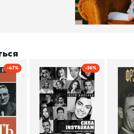
ться
-47%
-36%
тливым
Сила Instagram. Простой
Как с
путь к миллиону
счастл
Дейл Карнеги
пурри, Минск
подписчиков
Автор
Петр Плосков
Автор
Издательство
Бомбора
Издательств
В корзину
В