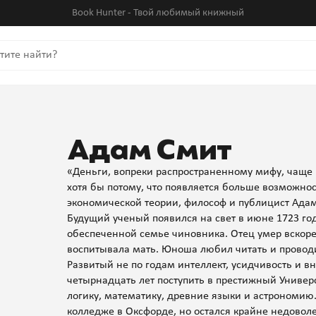
Book Hunter - Твой любимый книжный
Адам Смит
«Деньги, вопреки распространенному мифу, чаще 
хотя бы потому, что появляется больше возможно
экономической теории, философ и публицист Адам
Будущий ученый появился на свет в июне 1723 го
обеспеченной семье чиновника. Отец умер вскоре
воспитывала мать. Юноша любил читать и провод
Развитый не по годам интеллект, усидчивость и в
четырнадцать лет поступить в престижный Универс
логику, математику, древние языки и астрономию
колледже в Оксфорде, но остался крайне недовол