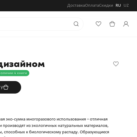
Доставка
Оплата
Скидки
RU
UZ
 дизайном
наличии 4 книги
ну
ная эко-сумка многоразового использования – отличная
и производят из экологичных натуральных материалов,
, способных к биологическому распаду. Образующиеся