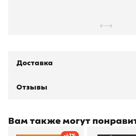
Доставка
Отзывы
Книжный
П
Каталог товаров
Л
О магазине
Д
Узбекистан, город Ташкент, улица
Отзывы
О
Амира Темура 129А
Контакты
С
Вам также могут понрави
-47%