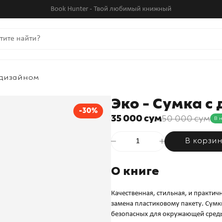
Book Hunter - Твой любимый книжный
 дизайном
Эко - Сумка с
-30%
35 000 сум
50 000 сум
В 
В корзи
О книге
Качественная, стильная, и практич
замена пластиковому пакету. Сумк
безопасных для окружающей среды