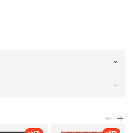
Подпишитесь на
er рекомендует
даж
рассылку
Не пропустите новинки, специальные
предложения и эксклюзивные скидки!
Подпишитесь на нашу рассылку и будьте
в курсе всех книжных трендов.
-47%
-30%