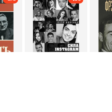
тливым
Сила Instagram. Простой
Как с
путь к миллиону
счастл
Дейл Карнеги
пурри, Минск
подписчиков
Автор
Петр Плосков
Автор
Издательство
Бомбора
Издательств
В корзину
В
ги
Петр Плосков
Фр
тливым
Сила Instagram. Простой путь к
Как с
миллиону подписчиков
счастл