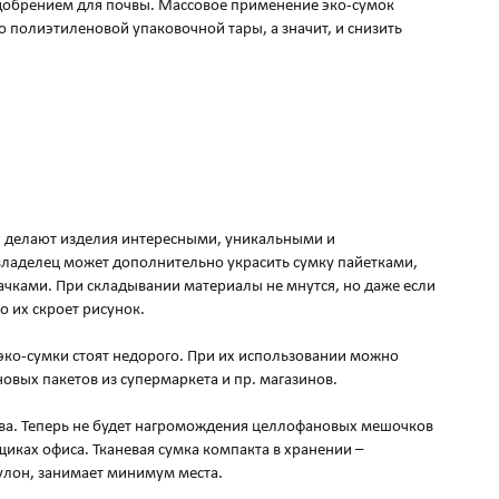
удобрением для почвы. Массовое применение эко-сумок
 полиэтиленовой упаковочной тары, а значит, и снизить
ы делают изделия интересными, уникальными и
ладелец может дополнительно украсить сумку пайетками,
ачками. При складывании материалы не мнутся, но даже если
о их скроет рисунок.
эко-сумки стоят недорого. При их использовании можно
овых пакетов из супермаркета и пр. магазинов.
тва. Теперь не будет нагромождения целлофановых мешочков
ящиках офиса. Тканевая сумка компакта в хранении –
рулон, занимает минимум места.