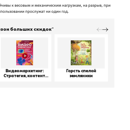
йчивы к весовым и механическим нагрузкам, на разрыв, при
Сезон больших скидок"
Видеомаркетинг:
Горсть спелой
До
Стратегия, контент,
земляники
производство