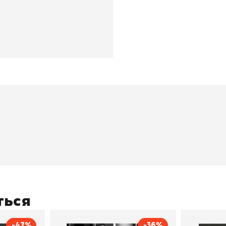
окупателям
Подборки
Витрина
ичный кабинет
"Просто о сложном"
Book Hunt
оставка
"Магия Сказок"
Хиты про
плата
"Волшебный мир комиксов"
Новинки
кидки
"Новое поступление"
Скидки
ться
(дополняется)
-47%
-36%