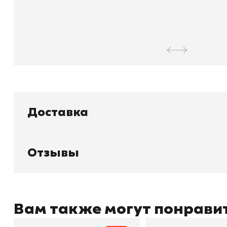
Доставка
Отзывы
Книжный
П
Каталог товаров
Л
О магазине
Д
Узбекистан, город Ташкент, улица
Отзывы
О
Амира Темура 129А
Контакты
С
Вам также могут понрави