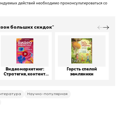
ндуемых действий необходимо проконсультироваться со
Сезон больших скидок"
Видеомаркетинг:
Горсть спелой
До
Стратегия, контент,
земляники
производство
итература
Научно-популярная