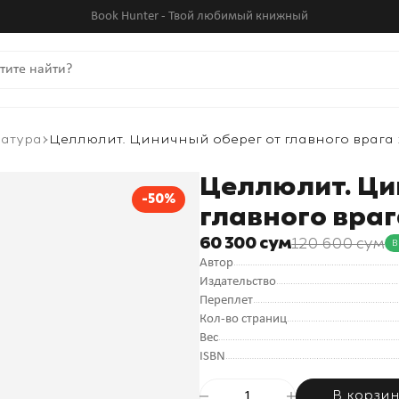
Book Hunter - Твой любимый книжный
ратура
Целлюлит. Циничный оберег от главного враг
Целлюлит. Ци
-50%
главного вра
60 300 сум
120 600 сум
В
Автор
Издательство
Переплет
Кол-во страниц
Вес
ISBN
В корзи