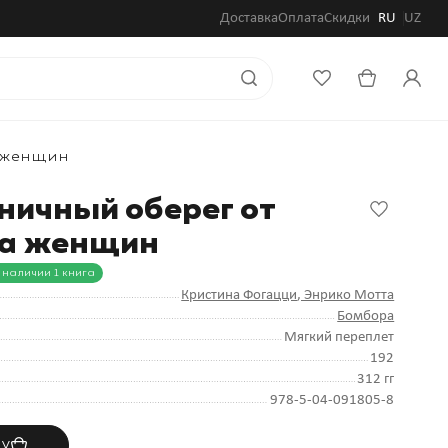
Доставка
Оплата
Скидки
RU
UZ
а женщин
ничный оберег от
га женщин
 наличии 1 книга
Кристина Фогацци
, Энрико Мотта
Бомбора
Мягкий переплет
192
312 гг
978-5-04-091805-8
ну