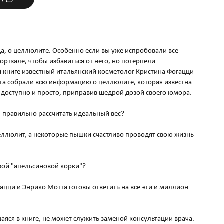
да, о целлюлите. Особенно если вы уже испробовали все
портзале, чтобы избавиться от него, но потерпели
 книге известный итальянский косметолог Кристина Фогацци
та собрали всю информацию о целлюлите, которая известна
 доступно и просто, приправив щедрой дозой своего юмора.
и правильно рассчитать идеальный вес?
еллюлит, а некоторые пышки счастливо проводят свою жизнь
ивой "апельсиновой корки"?
цци и Энрико Мотта готовы ответить на все эти и миллион
ся в книге, не может служить заменой консультации врача.