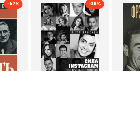
-47%
-36%
тливым
Сила Instagram. Простой
Как с
путь к миллиону
счастл
Дейл Карнеги
пурри, Минск
подписчиков
Автор
Петр Плосков
Автор
Издательство
Бомбора
Издательств
В корзину
В
ги
Петр Плосков
Фр
тливым
Сила Instagram. Простой путь к
Как с
миллиону подписчиков
счастл