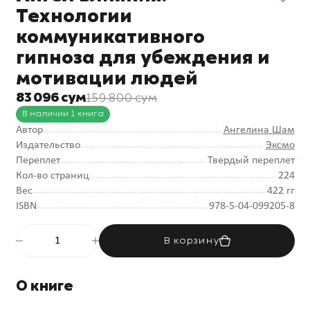
Технологии
коммуникативного
гипноза для убеждения и
мотивации людей
83 096 сум
159 800 сум
В наличии 1 книга
Автор
Ангелина Шам
Издательство
Эксмо
Переплет
Твердый переплет
Кол-во страниц
224
Вес
422 гг
ISBN
978-5-04-099205-8
В корзину
О книге