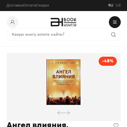
Доставка
Оплата
Скидки
RU
UZ
-48%
Ангел влияния.