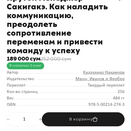
Сакигакэ. Как наладить
коммуникацию,
преодолеть
сопротивление
переменам и привести
команду к успеху
189 000 сум
252 000 сум
В наличии 5 книг
Автор
Кадзухико Накамура
Издательство
Манн, Иванов и Фербер
Переплет
Твердый переплет
Кол-во страниц
256
Вес
484 гг
ISBN
978-5-00214-274-3
В корзину