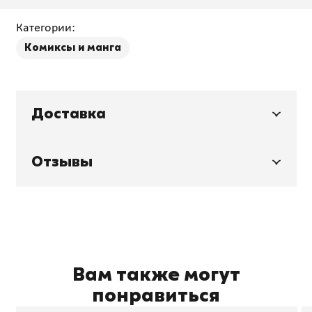
коммуникацию,
клиентов, обходить
преодолеть
конкурентов и вести
сопротивление
компанию к
Категории:
переменам и привести
процветанию
Комиксы и манга
команду к успеху
Доставка
Отзывы
Вам также могут
понравиться