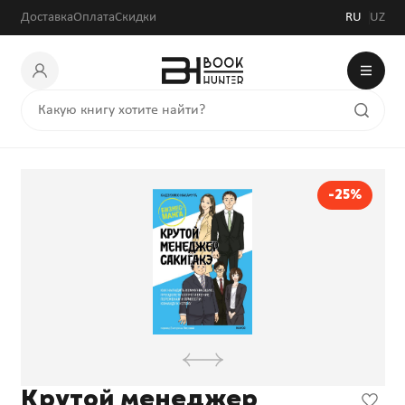
Доставка
Оплата
Скидки
RU
UZ
-25%
Крутой менеджер