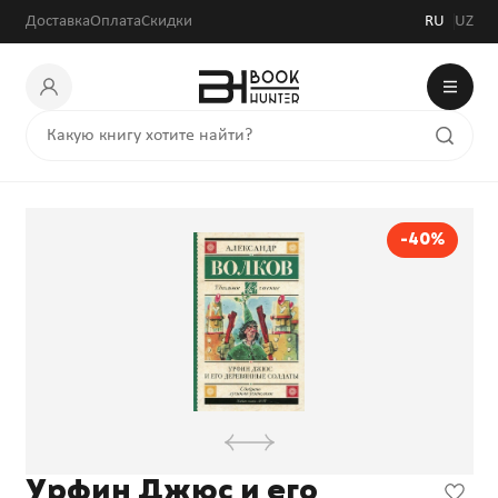
41 040 сум
68 400 сум
Доставка
Оплата
Скидки
RU
UZ
-40%
Урфин Джюс и его