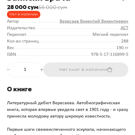
28 000 сум
56 000 сум
Нет в наличии
Автор
Вересаев Викентий Викентиевич
Издательство
АСТ
Переплет
Мягкий переплет
Кол-во страниц
288
Вес
190 гг
ISBN
978-5-17-116899-5
Нет книг в наличии
О книге
Литературный дебют Вересаева. Автобиографическая
книга, которая впервые увидела свет в 1901 году - и сразу
принесла молодому автору широкую известность.
Первые шаги свежеиспеченного эскулапа, начинающего