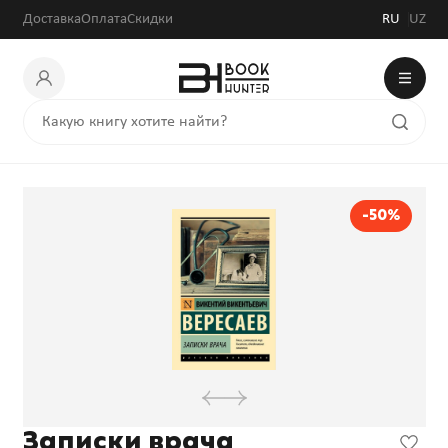
Доставка
Оплата
Скидки
RU
UZ
-50%
Записки врача