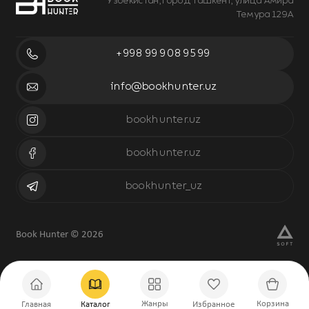
Узбекистан, город Ташкент, улица Амира
Темура 129А
+998 99 908 95 99
info@bookhunter.uz
bookhunter.uz
bookhunter.uz
bookhunter_uz
Book Hunter © 2026
Жанры
Корзина
Главная
Каталог
Избранное