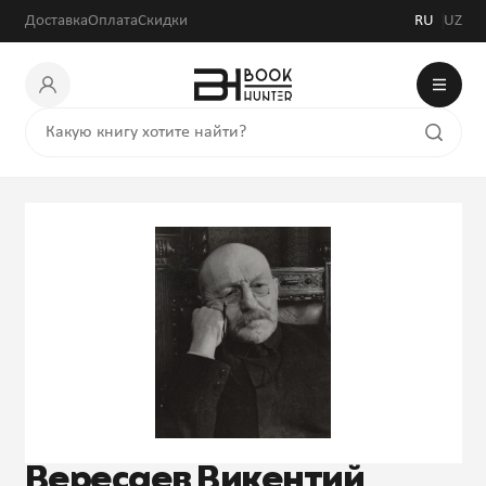
Доставка
Оплата
Скидки
RU
UZ
Вересаев Викентий