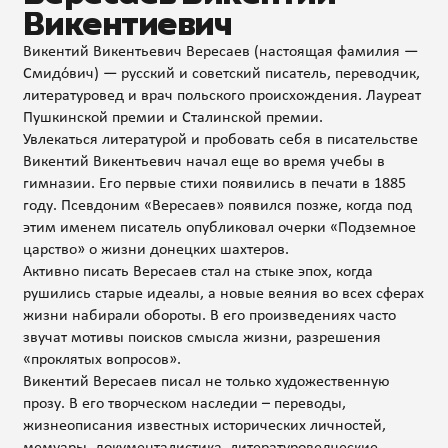
Викентиевич
Викентий Викентьевич Вересаев (настоящая фамилия —
Смидо́вич) — русский и советский писатель, переводчик,
литературовед и врач польского происхождения. Лауреат
Пушкинской премии и Сталинской премии.
Увлекаться литературой и пробовать себя в писательстве
Викентий Викентьевич начал еще во время учебы в
гимназии. Его первые стихи появились в печати в 1885
году. Псевдоним «Вересаев» появился позже, когда под
этим именем писатель опубликовал очерки «Подземное
царство» о жизни донецких шахтеров.
Активно писать Вересаев стал на стыке эпох, когда
рушились старые идеалы, а новые веяния во всех сферах
жизни набирали обороты. В его произведениях часто
звучат мотивы поисков смысла жизни, разрешения
«проклятых вопросов».
Викентий Вересаев писал не только художественную
прозу. В его творческом наследии – переводы,
жизнеописания известных исторических личностей,
мемуары, документалистика, литературоведческие