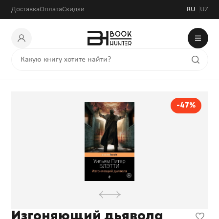
Доставка
Оплата
Скидки
RU
UZ
-47%
Изгоняющий дьявола