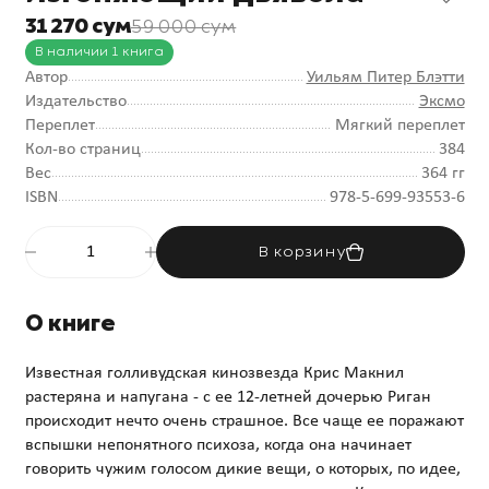
31 270 сум
59 000 сум
В наличии 1 книга
Автор
Уильям Питер Блэтти
Издательство
Эксмо
Переплет
Мягкий переплет
Кол-во страниц
384
Вес
364 гг
ISBN
978-5-699-93553-6
В корзину
О книге
Известная голливудская кинозвезда Крис Макнил
растеряна и напугана - с ее 12-летней дочерью Риган
происходит нечто очень страшное. Все чаще ее поражают
вспышки непонятного психоза, когда она начинает
говорить чужим голосом дикие вещи, о которых, по идее,