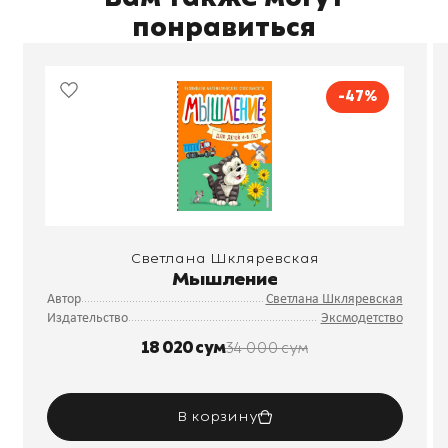
понравиться
-47%
Светлана Шкляревская
Мышление
Автор
Светлана Шкляревская
Издательство
Эксмодетство
18 020 сум
34 000 сум
В корзину