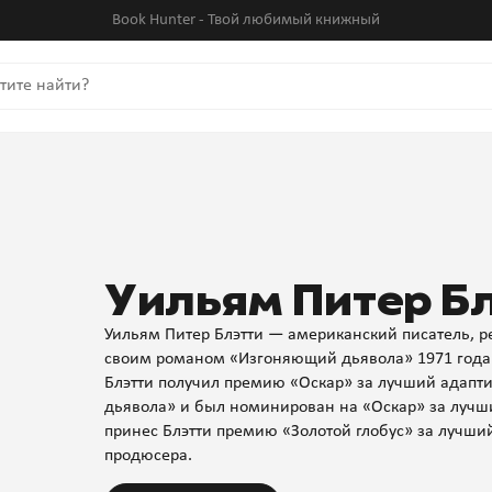
Book Hunter - Твой любимый книжный
Уильям Питер Б
Уильям Питер Блэтти — американский писатель, р
своим романом «Изгоняющий дьявола» 1971 года 
Блэтти получил премию «Оскар» за лучший адап
дьявола» и был номинирован на «Оскар» за лучш
принес Блэтти премию «Золотой глобус» за лучши
продюсера.