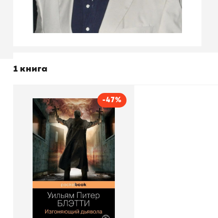
1 книга
-47%
Изгоняющий дьявола
Автор
Уильям Питер Блэтти
Издательство
Эксмо
В корзину