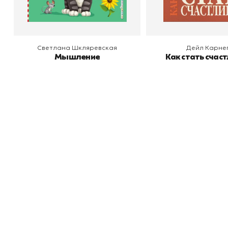
Светлана Шкляревская
Дейл Карне
Мышление
Как стать счас
Книжный
П
Каталог товаров
Л