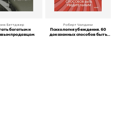
энк Беттджер
Роберт Чалдини
тать богатым и
Психология убеждения. 60
ивым продавцом
доказанных способов быть
убедительным
Подпишитесь на
er рекомендует