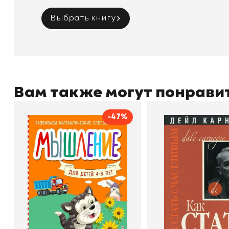
Выбрать книгу
Вам также могут понрави
-47%
Мышление
Как стать счас
Автор
Светлана Шкляревская
Автор
Издательство
Эксмодетство
Издательство
По
В корзину
В корзину