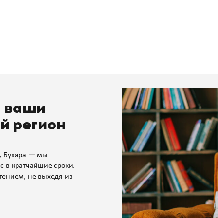
м ваши
й регион
, Бухара — мы
с в кратчайшие сроки.
тением, не выходя из