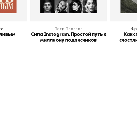
ги
Петр Плосков
Фр
тливым
Сила Instagram. Простой путь к
Как с
миллиону подписчиков
счастл
окупателям
Подборки
Витрина
ичный кабинет
"Просто о сложном"
Book Hunt