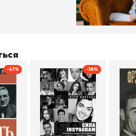
ться
-47%
-36%
тливым
Сила Instagram. Простой
Как с
путь к миллиону
счастл
Дейл Карнеги
пурри, Минск
подписчиков
Автор
Петр Плосков
Автор
Издательство
Бомбора
Издательств
В корзину
В