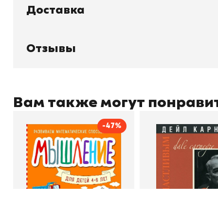
Доставка
Книжный
П
Каталог товаров
Л
О магазине
Д
Узбекистан, город Ташкент, улица
Отзывы
О
Амира Темура 129А
Отзывы
Контакты
С
Вам также могут понрави
+998 99 908 95 99
info@bookhunter.uz
-47%
Мышление
Как стать счас
Автор
Светлана Шкляревская
Автор
Издательство
Эксмодетство
Издательство
По
Book Hunter © 2026