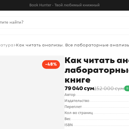
Book Hunter - Твой любимый книжный
ратура
Как читать анализы. Все лабораторные анализ
Как читать ан
-48%
лабораторные
книге
79 040 сум
152 000 сум
В
Автор
Издательство
Переплет
Кол-во страниц
Вес
ISBN