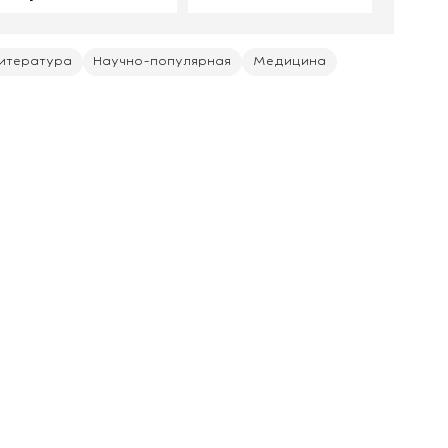
производство
итература
Научно-популярная
Медицина