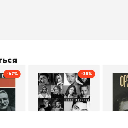
окупателям
Подборки
Витрина
ичный кабинет
"Просто о сложном"
Book Hunt
оставка
"Магия Сказок"
Хиты про
плата
"Волшебный мир комиксов"
Новинки
кидки
"Новое поступление"
Скидки
(дополняется)
ться
-47%
-36%
тливым
Сила Instagram. Простой
Как с
путь к миллиону
счастл
Дейл Карнеги
пурри, Минск
подписчиков
Автор
Петр Плосков
Автор
Издательство
Бомбора
Издательств