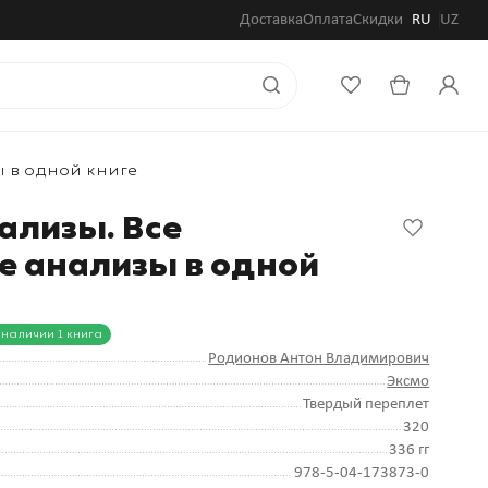
Доставка
Оплата
Скидки
RU
UZ
ы в одной книге
ализы. Все
 анализы в одной
 наличии 1 книга
Родионов Антон Владимирович
Эксмо
Твердый переплет
320
336 гг
978-5-04-173873-0