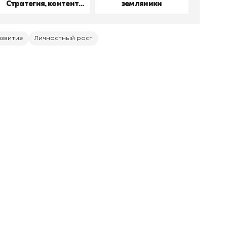
Стратегия, контент,
земляники
производство
азвитие
Личностный рост