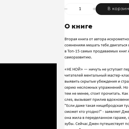
В корзи
О книге
Вторая книга от автора искрометно
сомнениям мешать тебе двигаться в
в Топ-15 самых продаваемых книг А
саморазвитию.
«НЕ НОЙ» — ничуть не уступает пе
читателей ментальный мастер-кла
выявить скрытые убеждения и стра
серию несложных упражнений. Но 
тем не менее, стоит прочитать. Ка
слез, вызывает прилив вдохновени
"Если даже такая нищебродская ту
сможет кто угодно!" - заявляет Дж
она жила в переделанном гараже, о
зубы. Сейчас Джен путешествует п