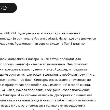
ну
го «НИ СЫ. Будь уверен в своих силах и не позволяй
перед» (в оригинале You are badass). На западе она держится
мерики. Русскоязычная версия входит в Топ-3 книг по
рвой книге Джен Синсеро. В ней автор проводит для
сс по улучшению финансового положения. Она помогает
хи, которые мешают увеличить свой доход, и предлагает
даже если вы успели решить денежные проблемы, эту книгу,
к все написанное Джен Синсеро, она заставляет смеяться до
я и придает сил для глобальных изменений в своей жизни.
шка, как я, сумела поправить свое финансовое положение,
ен Синсеро. И ей сложно не верить. До сорока с лишнем лет
девалась в секонд-хэнде и не могла себе позволить вылечить
о всему миру, останавливаясь только в пятизвездочных