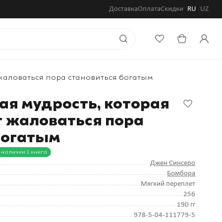
Доставка
Оплата
Скидки
RU
UZ
 жаловаться пора становиться богатым
ая мудрость, которая
т жаловаться пора
богатым
 наличии 1 книга
Джен Синсеро
Бомбора
Мягкий переплет
256
190 гг
978-5-04-111779-5