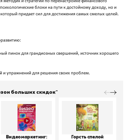
ция методик и стратегий по перенастройке финансового
психологические блоки на пути к достойному доходу, но и
 который придает сил для достижения самых смелых целей.
моразвитию:
бный пинок для грандиозных свершений, источник хорошего
Сезон больших скидок"
Видеомаркетинг:
Горсть спелой
До