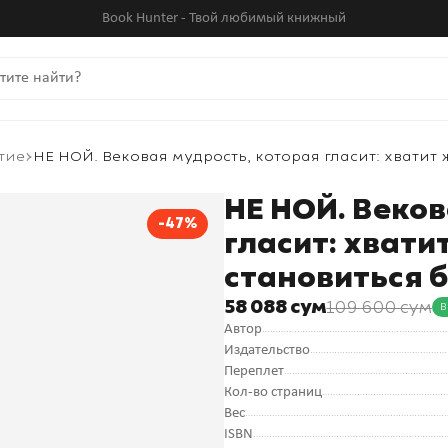
Book Hunter - Твой любимый книжный
тие
НЕ НОЙ. Вековая мудрость, которая гласит: хватит
НЕ НОЙ. Веков
-47%
гласит: хвати
становиться 
58 088 сум
109 600 сум
В
Автор
Издательство
Переплет
Кол-во страниц
Вес
ISBN