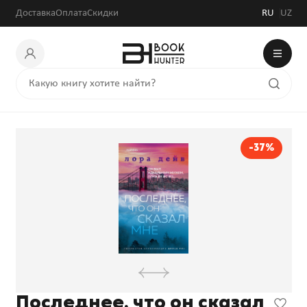
Доставка
Оплата
Скидки
RU
UZ
-37%
Последнее, что он сказал