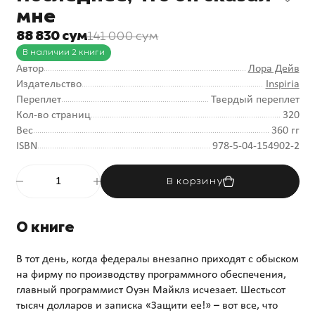
мне
88 830 сум
141 000 сум
В наличии 2 книги
Автор
Лора Дейв
Издательство
Inspiria
Переплет
Твердый переплет
Кол-во страниц
320
Вес
360 гг
ISBN
978-5-04-154902-2
В корзину
О книге
В тот день, когда федералы внезапно приходят с обыском
на фирму по производству программного обеспечения,
главный программист Оуэн Майклз исчезает. Шестьсот
тысяч долларов и записка «Защити ее!» – вот все, что