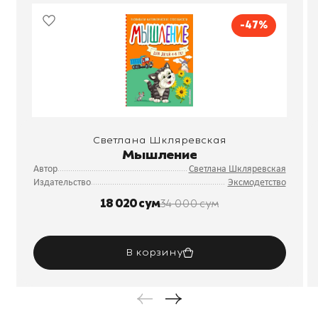
-47%
Светлана Шкляревская
Мышление
Автор
Светлана Шкляревская
Издательство
Эксмодетство
18 020 сум
34 000 сум
В корзину