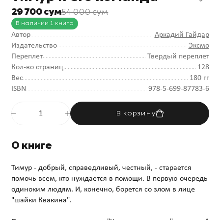
29 700 сум
54 000 сум
В наличии 1 книга
Автор
Аркадий Гайдар
Издательство
Эксмо
Переплет
Твердый переплет
Кол-во страниц
128
Вес
180 гг
ISBN
978-5-699-87783-6
В корзину
О книге
Тимур - добрый, справедливый, честный, - старается
помочь всем, кто нуждается в помощи. В первую очередь
одиноким людям. И, конечно, борется со злом в лице
"шайки Квакина".