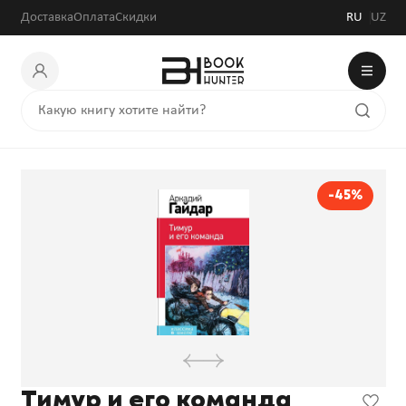
Доставка
Оплата
Скидки
RU
UZ
-45%
Тимур и его команда