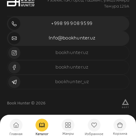
Узбекистан, город Ташкент, улица Амира
Темура 129А
+998 99 908 95 99
info@bookhunter.uz
bookhunter.uz
bookhunter.uz
bookhunter_uz
Book Hunter © 2026
Жанры
Корзина
Главная
Каталог
Избранное