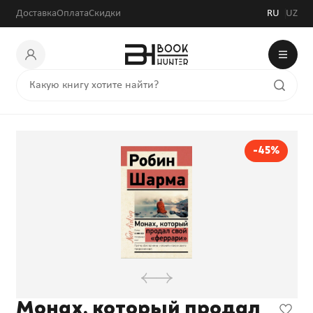
Доставка
Оплата
Скидки
RU
UZ
-45%
Монах, который продал