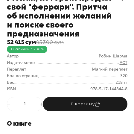
свой "феррари". Притча
об исполнении желаний
и поиске своего
предназначения
52 415 сум
95 300 сум
В наличии 3 книги
Автор
Робин Шарма
Издательство
АСТ
Переплет
Мягкий переплет
Кол-во страниц
320
Вес
218 гг
ISBN
978-5-17-144844-8
В корзину
О книге